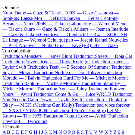
On aime
Notre Dame —
Gazo & Tiakola
100K —
Gazo
Casanova —
Soolking
Laisse Moi —
KeBlack
Saiyan —
Heuss L'enfoiré
Bécane —
Yamê
200K —
Tiakola
Laboratoire —
Werenoi
Meuda
—
Tiakola
Outro —
Gazo & Tiakola
Ailleurs —
Josman
Interlude
—
Gazo & Tiakola
Overdrive —
Ofenbach
1 2 3 4 —
ZOKUSH
La League —
Werenoi
Celui qui part —
Joseph Kamel
Nouvelles
—
PLK
No love —
Ninho
Urus —
Favé (FR)
DIE —
Gazo
Top traduction
Traduction Monsters —
James Blunt
Traduction Streets —
Doja Cat
Traduction Drivers license —
Olivia Rodrigo
Traduction Lover —
Taylor Swift
Traduction Teeth —
5 Seconds Of Summer
Traduction
Seya —
Morad
Traduction No Idea —
Don Toliver
Traduction
Morado —
J Balvin
Traduction Hard For Me —
Michele Morrone
Traduction Rapture —
Michele Morrone
Traduction Stand By —
Michele Morrone
Traduction Agua —
Tainy
Traduction Forever
Yours —
Avicii
Traduction Come & Go —
Juice WRLD
Traduction
You Need to Calm Down —
Taylor Swift
Traduction I Think I’m
Okay —
MGK (Machine Gun Kelly)
Traduction bad vibes forever
—
XXXTENTACION
Traduction If You're Too Shy (Let Me
Know) —
The 1975
Traduction Tough Love —
Avicii
Traduction
Lovefool —
Twocolors
HP mobile
A
B
C
D
E
F
G
H
I
J
K
L
M
N
O
P
Q
R
S
T
U
V
W
X
Y
Z
0-9