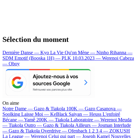
Sélection du moment
Dernière Danse — Kyo
La Vie Qu'on Mène — Ninho
Rihanna —
SDM
Emotif (Booska 1H) — PLK
10.03.2023 — Werenoi
Cabeza
— Oboy
On aime
Notre Dame —
Gazo & Tiakola
100K —
Gazo
Casanova —
Soolking
Laisse Moi —
KeBlack
Saiyan —
Heuss L'enfoiré
Bécane —
Yamê
200K —
Tiakola
Laboratoire —
Werenoi
Meuda
—
Tiakola
Outro —
Gazo & Tiakola
Ailleurs —
Josman
Interlude
—
Gazo & Tiakola
Overdrive —
Ofenbach
1 2 3 4 —
ZOKUSH
La League —
Werenoi
Celui qui part —
Joseph Kamel
Nouvelles