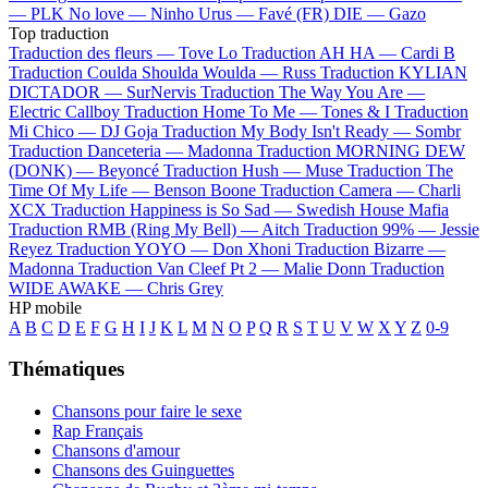
—
PLK
No love —
Ninho
Urus —
Favé (FR)
DIE —
Gazo
Top traduction
Traduction des fleurs —
Tove Lo
Traduction AH HA —
Cardi B
Traduction Coulda Shoulda Woulda —
Russ
Traduction KYLIAN
DICTADOR —
SurNervis
Traduction The Way You Are —
Electric Callboy
Traduction Home To Me —
Tones & I
Traduction
Mi Chico —
DJ Goja
Traduction My Body Isn't Ready —
Sombr
Traduction Danceteria —
Madonna
Traduction MORNING DEW
(DONK) —
Beyoncé
Traduction Hush —
Muse
Traduction The
Time Of My Life —
Benson Boone
Traduction Camera —
Charli
XCX
Traduction Happiness is So Sad —
Swedish House Mafia
Traduction RMB (Ring My Bell) —
Aitch
Traduction 99% —
Jessie
Reyez
Traduction YOYO —
Don Xhoni
Traduction Bizarre —
Madonna
Traduction Van Cleef Pt 2 —
Malie Donn
Traduction
WIDE AWAKE —
Chris Grey
HP mobile
A
B
C
D
E
F
G
H
I
J
K
L
M
N
O
P
Q
R
S
T
U
V
W
X
Y
Z
0-9
Thématiques
Chansons pour faire le sexe
Rap Français
Chansons d'amour
Chansons des Guinguettes