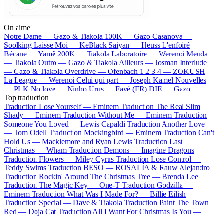
On aime
Notre Dame —
Gazo & Tiakola
100K —
Gazo
Casanova —
Soolking
Laisse Moi —
KeBlack
Saiyan —
Heuss L'enfoiré
Bécane —
Yamê
200K —
Tiakola
Laboratoire —
Werenoi
Meuda
—
Tiakola
Outro —
Gazo & Tiakola
Ailleurs —
Josman
Interlude
—
Gazo & Tiakola
Overdrive —
Ofenbach
1 2 3 4 —
ZOKUSH
La League —
Werenoi
Celui qui part —
Joseph Kamel
Nouvelles
—
PLK
No love —
Ninho
Urus —
Favé (FR)
DIE —
Gazo
Top traduction
Traduction Lose Yourself —
Eminem
Traduction The Real Slim
Shady —
Eminem
Traduction Without Me —
Eminem
Traduction
Someone You Loved —
Lewis Capaldi
Traduction Another Love
—
Tom Odell
Traduction Mockingbird —
Eminem
Traduction Can't
Hold Us —
Macklemore and Ryan Lewis
Traduction Last
Christmas —
Wham
Traduction Demons —
Imagine Dragons
Traduction Flowers —
Miley Cyrus
Traduction Lose Control —
Teddy Swims
Traduction BESO —
ROSALÍA & Rauw Alejandro
Traduction Rockin' Around The Christmas Tree —
Brenda Lee
Traduction The Magic Key —
One-T
Traduction Godzilla —
Eminem
Traduction What Was I Made For? —
Billie Eilish
Traduction Special —
Dave & Tiakola
Traduction Paint The Town
Red —
Doja Cat
Traduction All I Want For Christmas Is You —