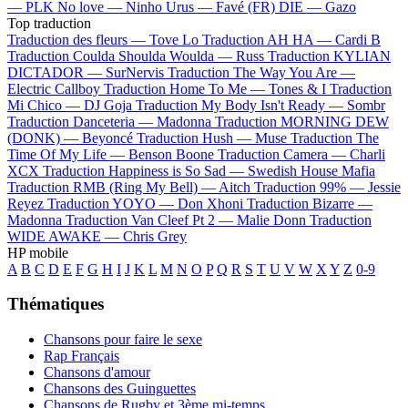
—
PLK
No love —
Ninho
Urus —
Favé (FR)
DIE —
Gazo
Top traduction
Traduction des fleurs —
Tove Lo
Traduction AH HA —
Cardi B
Traduction Coulda Shoulda Woulda —
Russ
Traduction KYLIAN
DICTADOR —
SurNervis
Traduction The Way You Are —
Electric Callboy
Traduction Home To Me —
Tones & I
Traduction
Mi Chico —
DJ Goja
Traduction My Body Isn't Ready —
Sombr
Traduction Danceteria —
Madonna
Traduction MORNING DEW
(DONK) —
Beyoncé
Traduction Hush —
Muse
Traduction The
Time Of My Life —
Benson Boone
Traduction Camera —
Charli
XCX
Traduction Happiness is So Sad —
Swedish House Mafia
Traduction RMB (Ring My Bell) —
Aitch
Traduction 99% —
Jessie
Reyez
Traduction YOYO —
Don Xhoni
Traduction Bizarre —
Madonna
Traduction Van Cleef Pt 2 —
Malie Donn
Traduction
WIDE AWAKE —
Chris Grey
HP mobile
A
B
C
D
E
F
G
H
I
J
K
L
M
N
O
P
Q
R
S
T
U
V
W
X
Y
Z
0-9
Thématiques
Chansons pour faire le sexe
Rap Français
Chansons d'amour
Chansons des Guinguettes
Chansons de Rugby et 3ème mi-temps