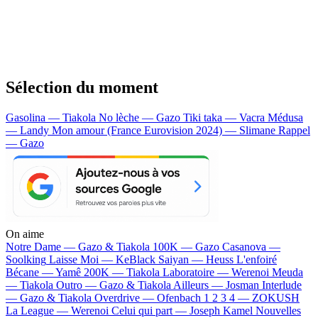
Sélection du moment
Gasolina — Tiakola
No lèche — Gazo
Tiki taka — Vacra
Médusa
— Landy
Mon amour (France Eurovision 2024) — Slimane
Rappel
— Gazo
On aime
Notre Dame —
Gazo & Tiakola
100K —
Gazo
Casanova —
Soolking
Laisse Moi —
KeBlack
Saiyan —
Heuss L'enfoiré
Bécane —
Yamê
200K —
Tiakola
Laboratoire —
Werenoi
Meuda
—
Tiakola
Outro —
Gazo & Tiakola
Ailleurs —
Josman
Interlude
—
Gazo & Tiakola
Overdrive —
Ofenbach
1 2 3 4 —
ZOKUSH
La League —
Werenoi
Celui qui part —
Joseph Kamel
Nouvelles