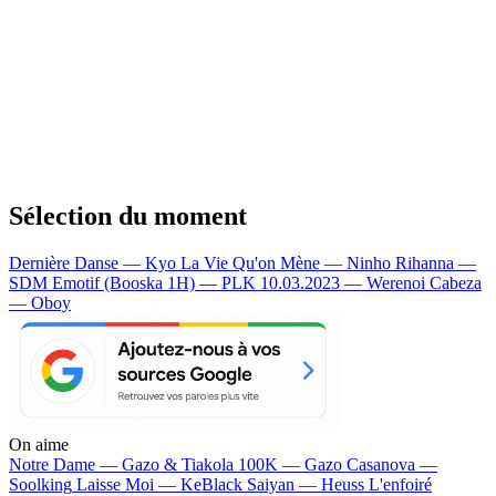
Sélection du moment
Dernière Danse — Kyo
La Vie Qu'on Mène — Ninho
Rihanna —
SDM
Emotif (Booska 1H) — PLK
10.03.2023 — Werenoi
Cabeza
— Oboy
On aime
Notre Dame —
Gazo & Tiakola
100K —
Gazo
Casanova —
Soolking
Laisse Moi —
KeBlack
Saiyan —
Heuss L'enfoiré