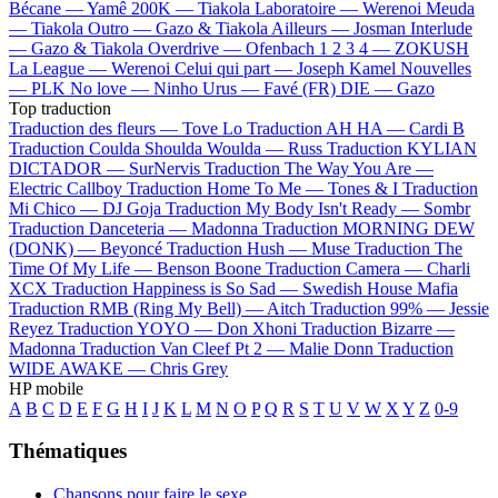
Bécane —
Yamê
200K —
Tiakola
Laboratoire —
Werenoi
Meuda
—
Tiakola
Outro —
Gazo & Tiakola
Ailleurs —
Josman
Interlude
—
Gazo & Tiakola
Overdrive —
Ofenbach
1 2 3 4 —
ZOKUSH
La League —
Werenoi
Celui qui part —
Joseph Kamel
Nouvelles
—
PLK
No love —
Ninho
Urus —
Favé (FR)
DIE —
Gazo
Top traduction
Traduction des fleurs —
Tove Lo
Traduction AH HA —
Cardi B
Traduction Coulda Shoulda Woulda —
Russ
Traduction KYLIAN
DICTADOR —
SurNervis
Traduction The Way You Are —
Electric Callboy
Traduction Home To Me —
Tones & I
Traduction
Mi Chico —
DJ Goja
Traduction My Body Isn't Ready —
Sombr
Traduction Danceteria —
Madonna
Traduction MORNING DEW
(DONK) —
Beyoncé
Traduction Hush —
Muse
Traduction The
Time Of My Life —
Benson Boone
Traduction Camera —
Charli
XCX
Traduction Happiness is So Sad —
Swedish House Mafia
Traduction RMB (Ring My Bell) —
Aitch
Traduction 99% —
Jessie
Reyez
Traduction YOYO —
Don Xhoni
Traduction Bizarre —
Madonna
Traduction Van Cleef Pt 2 —
Malie Donn
Traduction
WIDE AWAKE —
Chris Grey
HP mobile
A
B
C
D
E
F
G
H
I
J
K
L
M
N
O
P
Q
R
S
T
U
V
W
X
Y
Z
0-9
Thématiques
Chansons pour faire le sexe