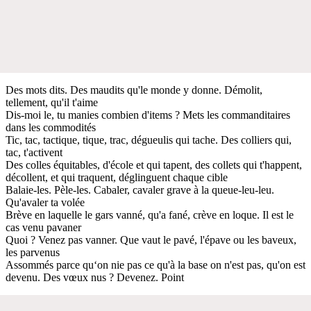
Des mots dits. Des maudits qu'le monde y donne. Démolit,
tellement, qu'il t'aime
Dis-moi le, tu manies combien d'items ? Mets les commanditaires
dans les commodités
Tic, tac, tactique, tique, trac, dégueulis qui tache. Des colliers qui,
tac, t'activent
Des colles équitables, d'école et qui tapent, des collets qui t'happent,
décollent, et qui traquent, déglinguent chaque cible
Balaie-les. Pèle-les. Cabaler, cavaler grave à la queue-leu-leu.
Qu'avaler ta volée
Brève en laquelle le gars vanné, qu'a fané, crève en loque. Il est le
cas venu pavaner
Quoi ? Venez pas vanner. Que vaut le pavé, l'épave ou les baveux,
les parvenus
Assommés parce qu‘on nie pas ce qu'à la base on n'est pas, qu'on est
devenu. Des vœux nus ? Devenez. Point