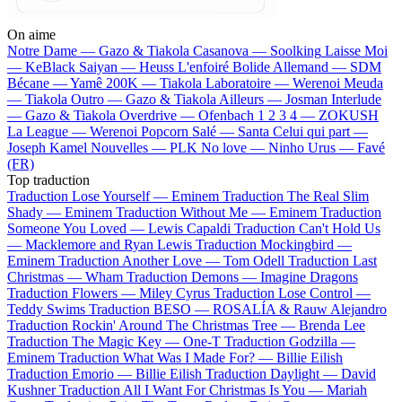
On aime
Notre Dame —
Gazo & Tiakola
Casanova —
Soolking
Laisse Moi
—
KeBlack
Saiyan —
Heuss L'enfoiré
Bolide Allemand —
SDM
Bécane —
Yamê
200K —
Tiakola
Laboratoire —
Werenoi
Meuda
—
Tiakola
Outro —
Gazo & Tiakola
Ailleurs —
Josman
Interlude
—
Gazo & Tiakola
Overdrive —
Ofenbach
1 2 3 4 —
ZOKUSH
La League —
Werenoi
Popcorn Salé —
Santa
Celui qui part —
Joseph Kamel
Nouvelles —
PLK
No love —
Ninho
Urus —
Favé
(FR)
Top traduction
Traduction Lose Yourself —
Eminem
Traduction The Real Slim
Shady —
Eminem
Traduction Without Me —
Eminem
Traduction
Someone You Loved —
Lewis Capaldi
Traduction Can't Hold Us
—
Macklemore and Ryan Lewis
Traduction Mockingbird —
Eminem
Traduction Another Love —
Tom Odell
Traduction Last
Christmas —
Wham
Traduction Demons —
Imagine Dragons
Traduction Flowers —
Miley Cyrus
Traduction Lose Control —
Teddy Swims
Traduction BESO —
ROSALÍA & Rauw Alejandro
Traduction Rockin' Around The Christmas Tree —
Brenda Lee
Traduction The Magic Key —
One-T
Traduction Godzilla —
Eminem
Traduction What Was I Made For? —
Billie Eilish
Traduction Emorio —
Billie Eilish
Traduction Daylight —
David
Kushner
Traduction All I Want For Christmas Is You —
Mariah