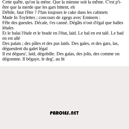
Cette quête, qu'on la mène. Que la mienne soit la même. C'est p't-
être que la merde que les gars bittent, eh
Débile, faut l'être ? J'fais toujours le cake dans les cabinets
Made In Toylettes ; concours de zgegs avec Eminem :
Fêle des gueules. Décale, t'es canné. Dégâts n'ont d'égal que balles
létales
Et le balai l'étale et le brade en l'état, laid. Le bal en est talé. Le bad
en est allé
Des palais ; des pâles et des pas laids. Des gales, et des gars, las,
dégueulent du galet légal
Il est dégueu', laid, dégobille. Des galas, des jolis, des comme on
dégomme. Il bégaye, le deg', au lit