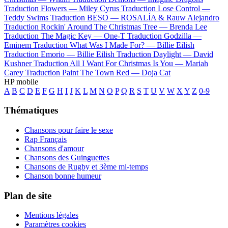
Traduction Flowers —
Miley Cyrus
Traduction Lose Control —
Teddy Swims
Traduction BESO —
ROSALÍA & Rauw Alejandro
Traduction Rockin' Around The Christmas Tree —
Brenda Lee
Traduction The Magic Key —
One-T
Traduction Godzilla —
Eminem
Traduction What Was I Made For? —
Billie Eilish
Traduction Emorio —
Billie Eilish
Traduction Daylight —
David
Kushner
Traduction All I Want For Christmas Is You —
Mariah
Carey
Traduction Paint The Town Red —
Doja Cat
HP mobile
A
B
C
D
E
F
G
H
I
J
K
L
M
N
O
P
Q
R
S
T
U
V
W
X
Y
Z
0-9
Thématiques
Chansons pour faire le sexe
Rap Français
Chansons d'amour
Chansons des Guinguettes
Chansons de Rugby et 3ème mi-temps
Chanson bonne humeur
Plan de site
Mentions légales
Paramètres cookies