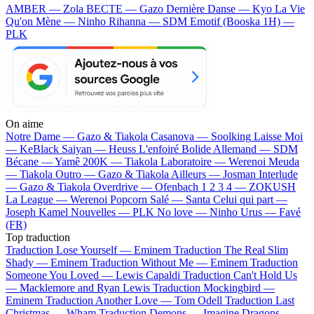
AMBER — Zola
BECTE — Gazo
Dernière Danse — Kyo
La Vie
Qu'on Mène — Ninho
Rihanna — SDM
Emotif (Booska 1H) —
PLK
On aime
Notre Dame —
Gazo & Tiakola
Casanova —
Soolking
Laisse Moi
—
KeBlack
Saiyan —
Heuss L'enfoiré
Bolide Allemand —
SDM
Bécane —
Yamê
200K —
Tiakola
Laboratoire —
Werenoi
Meuda
—
Tiakola
Outro —
Gazo & Tiakola
Ailleurs —
Josman
Interlude
—
Gazo & Tiakola
Overdrive —
Ofenbach
1 2 3 4 —
ZOKUSH
La League —
Werenoi
Popcorn Salé —
Santa
Celui qui part —
Joseph Kamel
Nouvelles —
PLK
No love —
Ninho
Urus —
Favé
(FR)
Top traduction
Traduction Lose Yourself —
Eminem
Traduction The Real Slim
Shady —
Eminem
Traduction Without Me —
Eminem
Traduction
Someone You Loved —
Lewis Capaldi
Traduction Can't Hold Us
—
Macklemore and Ryan Lewis
Traduction Mockingbird —
Eminem
Traduction Another Love —
Tom Odell
Traduction Last
Christmas —
Wham
Traduction Demons —
Imagine Dragons