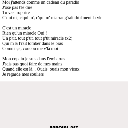
Moi j'attends comme un cadeau du paradis
J'ose pas t'le dire
Tu vas trop rire
C'qui m', c'qui m', c'qui m' m'arrang'rait drôl'ment la vie
C'est un miracle
Rien qu'un miracle Oui !
Un p'tit, tout p'tit, tout p'tit miracle (x2)
Qui m'la f'rait tomber dans le bras
Comm' ça, coucou me v'là moi
Mon copain je suis dans l'embarras
J'sais pas quoi faire de mes mains
Quand elle est là... Ouais, ouais mon vieux
Je regarde mes souliers