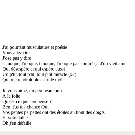
J'ai pourtant musculature et poésie
Vous allez rire
J'ose pas y dire
T'moque, t'moque, t'moque, t'moque pas comm' ça d'un vieil ami
Qui désespère et qui espère aussi
Un p'tit, tout p'tit, tout p'tit miracle (x2)
Qui me rendrait plus sûr de moi
Je vous aime, un peu beaucoup
À la folie
Qu'est-ce que t'en pense ?
Ben, t'as un' chance Oui
Vos petites pa-pattes ont des étoiles au bout des doigts
Et votre taille
Oh j'en défaille