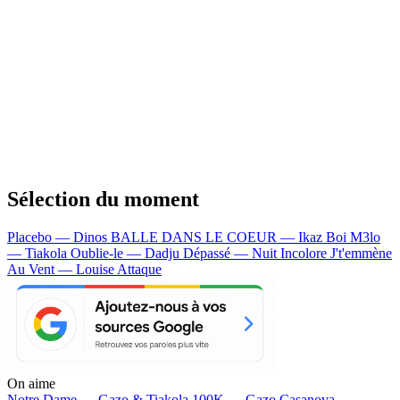
Sélection du moment
Placebo — Dinos
BALLE DANS LE COEUR — Ikaz Boi
M3lo
— Tiakola
Oublie-le — Dadju
Dépassé — Nuit Incolore
J't'emmène
Au Vent — Louise Attaque
On aime
Notre Dame —
Gazo & Tiakola
100K —
Gazo
Casanova —