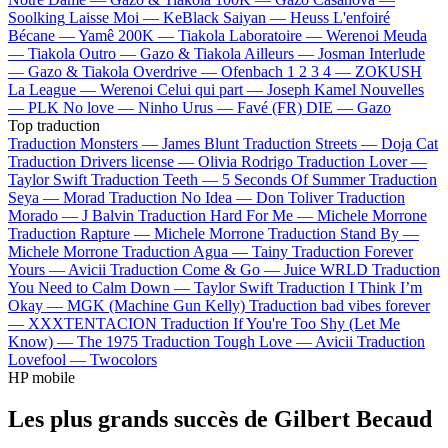
Soolking
Laisse Moi —
KeBlack
Saiyan —
Heuss L'enfoiré
Bécane —
Yamê
200K —
Tiakola
Laboratoire —
Werenoi
Meuda
—
Tiakola
Outro —
Gazo & Tiakola
Ailleurs —
Josman
Interlude
—
Gazo & Tiakola
Overdrive —
Ofenbach
1 2 3 4 —
ZOKUSH
La League —
Werenoi
Celui qui part —
Joseph Kamel
Nouvelles
—
PLK
No love —
Ninho
Urus —
Favé (FR)
DIE —
Gazo
Top traduction
Traduction Monsters —
James Blunt
Traduction Streets —
Doja Cat
Traduction Drivers license —
Olivia Rodrigo
Traduction Lover —
Taylor Swift
Traduction Teeth —
5 Seconds Of Summer
Traduction
Seya —
Morad
Traduction No Idea —
Don Toliver
Traduction
Morado —
J Balvin
Traduction Hard For Me —
Michele Morrone
Traduction Rapture —
Michele Morrone
Traduction Stand By —
Michele Morrone
Traduction Agua —
Tainy
Traduction Forever
Yours —
Avicii
Traduction Come & Go —
Juice WRLD
Traduction
You Need to Calm Down —
Taylor Swift
Traduction I Think I’m
Okay —
MGK (Machine Gun Kelly)
Traduction bad vibes forever
—
XXXTENTACION
Traduction If You're Too Shy (Let Me
Know) —
The 1975
Traduction Tough Love —
Avicii
Traduction
Lovefool —
Twocolors
HP mobile
Les plus grands succès de Gilbert Becaud