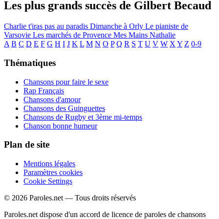
Les plus grands succès de Gilbert Becaud
Charlie t'iras pas au paradis
Dimanche à Orly
Le pianiste de
Varsovie
Les marchés de Provence
Mes Mains
Nathalie
A
B
C
D
E
F
G
H
I
J
K
L
M
N
O
P
Q
R
S
T
U
V
W
X
Y
Z
0-9
Thématiques
Chansons pour faire le sexe
Rap Français
Chansons d'amour
Chansons des Guinguettes
Chansons de Rugby et 3ème mi-temps
Chanson bonne humeur
Plan de site
Mentions légales
Paramètres cookies
Cookie Settings
© 2026 Paroles.net — Tous droits réservés
Paroles.net dispose d'un accord de licence de paroles de chansons