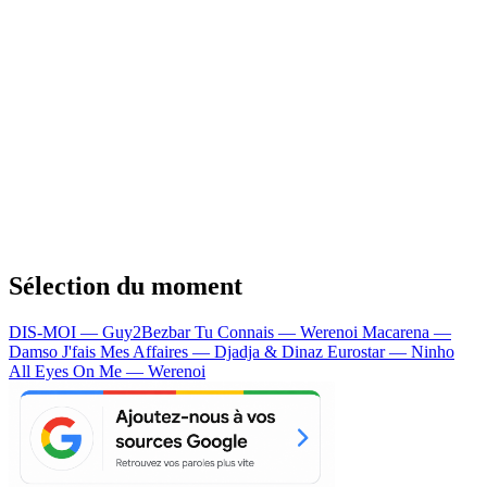
Sélection du moment
DIS-MOI — Guy2Bezbar
Tu Connais — Werenoi
Macarena —
Damso
J'fais Mes Affaires — Djadja & Dinaz
Eurostar — Ninho
All Eyes On Me — Werenoi