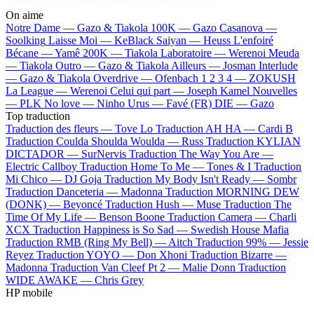
On aime
Notre Dame —
Gazo & Tiakola
100K —
Gazo
Casanova —
Soolking
Laisse Moi —
KeBlack
Saiyan —
Heuss L'enfoiré
Bécane —
Yamê
200K —
Tiakola
Laboratoire —
Werenoi
Meuda
—
Tiakola
Outro —
Gazo & Tiakola
Ailleurs —
Josman
Interlude
—
Gazo & Tiakola
Overdrive —
Ofenbach
1 2 3 4 —
ZOKUSH
La League —
Werenoi
Celui qui part —
Joseph Kamel
Nouvelles
—
PLK
No love —
Ninho
Urus —
Favé (FR)
DIE —
Gazo
Top traduction
Traduction des fleurs —
Tove Lo
Traduction AH HA —
Cardi B
Traduction Coulda Shoulda Woulda —
Russ
Traduction KYLIAN
DICTADOR —
SurNervis
Traduction The Way You Are —
Electric Callboy
Traduction Home To Me —
Tones & I
Traduction
Mi Chico —
DJ Goja
Traduction My Body Isn't Ready —
Sombr
Traduction Danceteria —
Madonna
Traduction MORNING DEW
(DONK) —
Beyoncé
Traduction Hush —
Muse
Traduction The
Time Of My Life —
Benson Boone
Traduction Camera —
Charli
XCX
Traduction Happiness is So Sad —
Swedish House Mafia
Traduction RMB (Ring My Bell) —
Aitch
Traduction 99% —
Jessie
Reyez
Traduction YOYO —
Don Xhoni
Traduction Bizarre —
Madonna
Traduction Van Cleef Pt 2 —
Malie Donn
Traduction
WIDE AWAKE —
Chris Grey
HP mobile