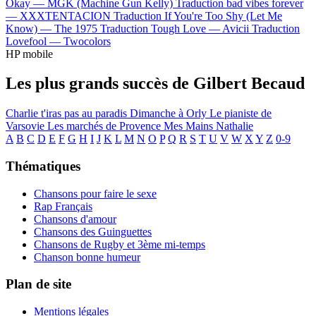
Okay —
MGK (Machine Gun Kelly)
Traduction bad vibes forever
—
XXXTENTACION
Traduction If You're Too Shy (Let Me
Know) —
The 1975
Traduction Tough Love —
Avicii
Traduction
Lovefool —
Twocolors
HP mobile
Les plus grands succès de Gilbert Becaud
Charlie t'iras pas au paradis
Dimanche à Orly
Le pianiste de
Varsovie
Les marchés de Provence
Mes Mains
Nathalie
A
B
C
D
E
F
G
H
I
J
K
L
M
N
O
P
Q
R
S
T
U
V
W
X
Y
Z
0-9
Thématiques
Chansons pour faire le sexe
Rap Français
Chansons d'amour
Chansons des Guinguettes
Chansons de Rugby et 3ème mi-temps
Chanson bonne humeur
Plan de site
Mentions légales