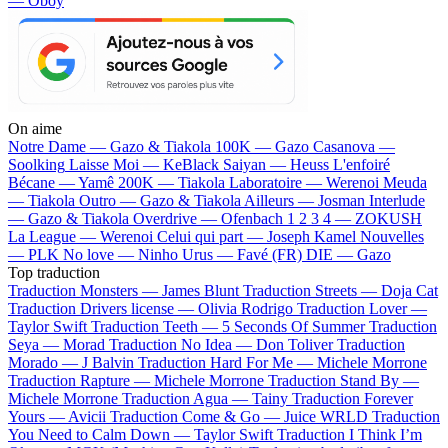
— Oboy
On aime
Notre Dame —
Gazo & Tiakola
100K —
Gazo
Casanova —
Soolking
Laisse Moi —
KeBlack
Saiyan —
Heuss L'enfoiré
Bécane —
Yamê
200K —
Tiakola
Laboratoire —
Werenoi
Meuda
—
Tiakola
Outro —
Gazo & Tiakola
Ailleurs —
Josman
Interlude
—
Gazo & Tiakola
Overdrive —
Ofenbach
1 2 3 4 —
ZOKUSH
La League —
Werenoi
Celui qui part —
Joseph Kamel
Nouvelles
—
PLK
No love —
Ninho
Urus —
Favé (FR)
DIE —
Gazo
Top traduction
Traduction Monsters —
James Blunt
Traduction Streets —
Doja Cat
Traduction Drivers license —
Olivia Rodrigo
Traduction Lover —
Taylor Swift
Traduction Teeth —
5 Seconds Of Summer
Traduction
Seya —
Morad
Traduction No Idea —
Don Toliver
Traduction
Morado —
J Balvin
Traduction Hard For Me —
Michele Morrone
Traduction Rapture —
Michele Morrone
Traduction Stand By —
Michele Morrone
Traduction Agua —
Tainy
Traduction Forever
Yours —
Avicii
Traduction Come & Go —
Juice WRLD
Traduction
You Need to Calm Down —
Taylor Swift
Traduction I Think I’m