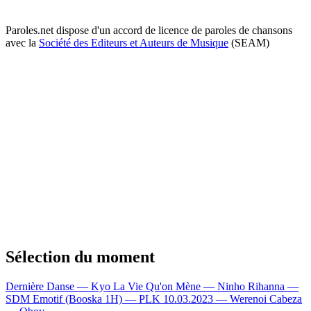
Paroles.net dispose d'un accord de licence de paroles de chansons
avec la
Société des Editeurs et Auteurs de Musique
(SEAM)
Sélection du moment
Dernière Danse — Kyo
La Vie Qu'on Mène — Ninho
Rihanna —
SDM
Emotif (Booska 1H) — PLK
10.03.2023 — Werenoi
Cabeza