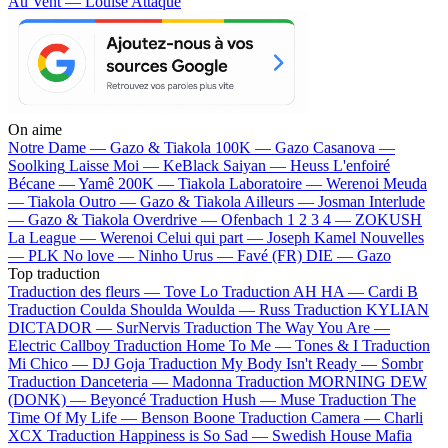
Au Vent — Louise Attaque
On aime
Notre Dame —
Gazo & Tiakola
100K —
Gazo
Casanova —
Soolking
Laisse Moi —
KeBlack
Saiyan —
Heuss L'enfoiré
Bécane —
Yamê
200K —
Tiakola
Laboratoire —
Werenoi
Meuda
—
Tiakola
Outro —
Gazo & Tiakola
Ailleurs —
Josman
Interlude
—
Gazo & Tiakola
Overdrive —
Ofenbach
1 2 3 4 —
ZOKUSH
La League —
Werenoi
Celui qui part —
Joseph Kamel
Nouvelles
—
PLK
No love —
Ninho
Urus —
Favé (FR)
DIE —
Gazo
Top traduction
Traduction des fleurs —
Tove Lo
Traduction AH HA —
Cardi B
Traduction Coulda Shoulda Woulda —
Russ
Traduction KYLIAN
DICTADOR —
SurNervis
Traduction The Way You Are —
Electric Callboy
Traduction Home To Me —
Tones & I
Traduction
Mi Chico —
DJ Goja
Traduction My Body Isn't Ready —
Sombr
Traduction Danceteria —
Madonna
Traduction MORNING DEW
(DONK) —
Beyoncé
Traduction Hush —
Muse
Traduction The
Time Of My Life —
Benson Boone
Traduction Camera —
Charli
XCX
Traduction Happiness is So Sad —
Swedish House Mafia