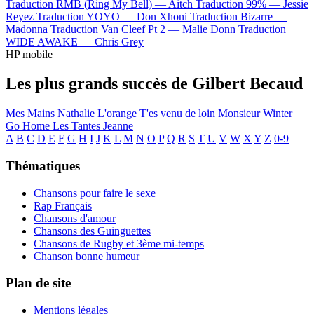
Traduction RMB (Ring My Bell) —
Aitch
Traduction 99% —
Jessie
Reyez
Traduction YOYO —
Don Xhoni
Traduction Bizarre —
Madonna
Traduction Van Cleef Pt 2 —
Malie Donn
Traduction
WIDE AWAKE —
Chris Grey
HP mobile
Les plus grands succès de Gilbert Becaud
Mes Mains
Nathalie
L'orange
T'es venu de loin
Monsieur Winter
Go Home
Les Tantes Jeanne
A
B
C
D
E
F
G
H
I
J
K
L
M
N
O
P
Q
R
S
T
U
V
W
X
Y
Z
0-9
Thématiques
Chansons pour faire le sexe
Rap Français
Chansons d'amour
Chansons des Guinguettes
Chansons de Rugby et 3ème mi-temps
Chanson bonne humeur
Plan de site
Mentions légales