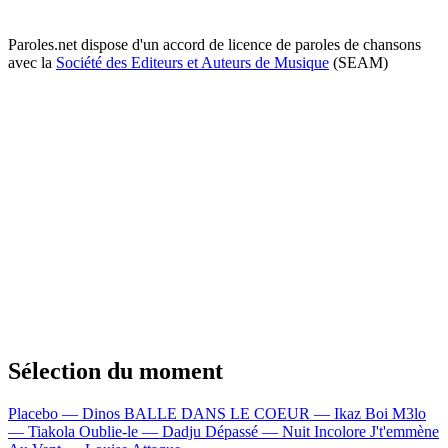
Paroles.net dispose d'un accord de licence de paroles de chansons
avec la
Société des Editeurs et Auteurs de Musique
(SEAM)
Sélection du moment
Placebo — Dinos
BALLE DANS LE COEUR — Ikaz Boi
M3lo
— Tiakola
Oublie-le — Dadju
Dépassé — Nuit Incolore
J't'emmène