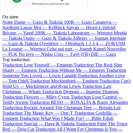
On aime
Notre Dame —
Gazo & Tiakola
100K —
Gazo
Casanova —
Soolking
Laisse Moi —
KeBlack
Saiyan —
Heuss L'enfoiré
Bécane —
Yamê
200K —
Tiakola
Laboratoire —
Werenoi
Meuda
—
Tiakola
Outro —
Gazo & Tiakola
Ailleurs —
Josman
Interlude
—
Gazo & Tiakola
Overdrive —
Ofenbach
1 2 3 4 —
ZOKUSH
La League —
Werenoi
Celui qui part —
Joseph Kamel
Nouvelles
—
PLK
No love —
Ninho
Urus —
Favé (FR)
DIE —
Gazo
Top traduction
Traduction Lose Yourself —
Eminem
Traduction The Real Slim
Shady —
Eminem
Traduction Without Me —
Eminem
Traduction
Someone You Loved —
Lewis Capaldi
Traduction Another Love
—
Tom Odell
Traduction Mockingbird —
Eminem
Traduction Can't
Hold Us —
Macklemore and Ryan Lewis
Traduction Last
Christmas —
Wham
Traduction Demons —
Imagine Dragons
Traduction Flowers —
Miley Cyrus
Traduction Lose Control —
Teddy Swims
Traduction BESO —
ROSALÍA & Rauw Alejandro
Traduction Rockin' Around The Christmas Tree —
Brenda Lee
Traduction The Magic Key —
One-T
Traduction Godzilla —
Eminem
Traduction What Was I Made For? —
Billie Eilish
Traduction Special —
Dave & Tiakola
Traduction Paint The Town
Red —
Doja Cat
Traduction All I Want For Christmas Is You —