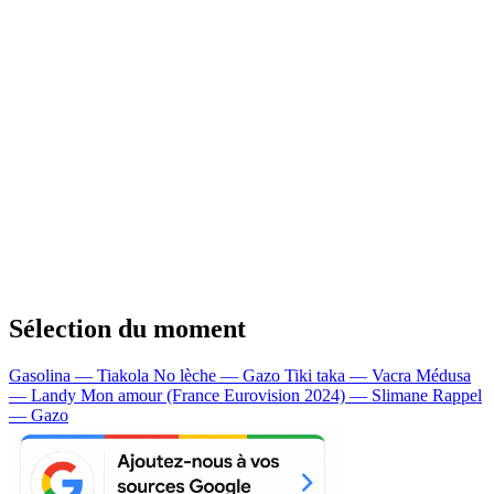
Sélection du moment
Gasolina — Tiakola
No lèche — Gazo
Tiki taka — Vacra
Médusa
— Landy
Mon amour (France Eurovision 2024) — Slimane
Rappel
— Gazo