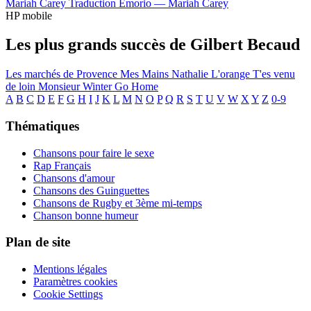
Mariah Carey
Traduction Emorio —
Mariah Carey
HP mobile
Les plus grands succès de Gilbert Becaud
Les marchés de Provence
Mes Mains
Nathalie
L'orange
T'es venu
de loin
Monsieur Winter Go Home
A
B
C
D
E
F
G
H
I
J
K
L
M
N
O
P
Q
R
S
T
U
V
W
X
Y
Z
0-9
Thématiques
Chansons pour faire le sexe
Rap Français
Chansons d'amour
Chansons des Guinguettes
Chansons de Rugby et 3ème mi-temps
Chanson bonne humeur
Plan de site
Mentions légales
Paramètres cookies
Cookie Settings