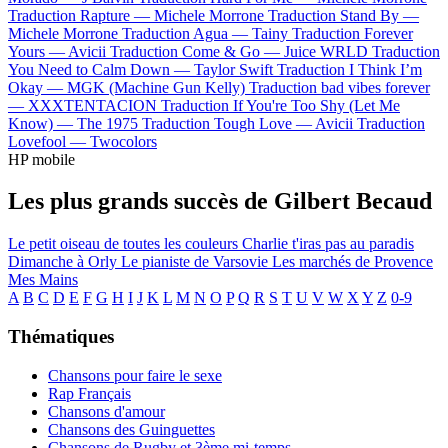
Traduction Rapture —
Michele Morrone
Traduction Stand By —
Michele Morrone
Traduction Agua —
Tainy
Traduction Forever
Yours —
Avicii
Traduction Come & Go —
Juice WRLD
Traduction
You Need to Calm Down —
Taylor Swift
Traduction I Think I’m
Okay —
MGK (Machine Gun Kelly)
Traduction bad vibes forever
—
XXXTENTACION
Traduction If You're Too Shy (Let Me
Know) —
The 1975
Traduction Tough Love —
Avicii
Traduction
Lovefool —
Twocolors
HP mobile
Les plus grands succès de Gilbert Becaud
Le petit oiseau de toutes les couleurs
Charlie t'iras pas au paradis
Dimanche à Orly
Le pianiste de Varsovie
Les marchés de Provence
Mes Mains
A
B
C
D
E
F
G
H
I
J
K
L
M
N
O
P
Q
R
S
T
U
V
W
X
Y
Z
0-9
Thématiques
Chansons pour faire le sexe
Rap Français
Chansons d'amour
Chansons des Guinguettes
Chansons de Rugby et 3ème mi-temps