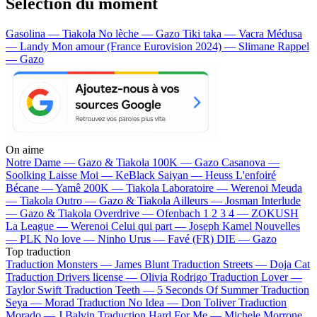
Sélection du moment
Gasolina — Tiakola
No lèche — Gazo
Tiki taka — Vacra
Médusa
— Landy
Mon amour (France Eurovision 2024) — Slimane
Rappel
— Gazo
On aime
Notre Dame —
Gazo & Tiakola
100K —
Gazo
Casanova —
Soolking
Laisse Moi —
KeBlack
Saiyan —
Heuss L'enfoiré
Bécane —
Yamê
200K —
Tiakola
Laboratoire —
Werenoi
Meuda
—
Tiakola
Outro —
Gazo & Tiakola
Ailleurs —
Josman
Interlude
—
Gazo & Tiakola
Overdrive —
Ofenbach
1 2 3 4 —
ZOKUSH
La League —
Werenoi
Celui qui part —
Joseph Kamel
Nouvelles
—
PLK
No love —
Ninho
Urus —
Favé (FR)
DIE —
Gazo
Top traduction
Traduction Monsters —
James Blunt
Traduction Streets —
Doja Cat
Traduction Drivers license —
Olivia Rodrigo
Traduction Lover —
Taylor Swift
Traduction Teeth —
5 Seconds Of Summer
Traduction
Seya —
Morad
Traduction No Idea —
Don Toliver
Traduction
Morado —
J Balvin
Traduction Hard For Me —
Michele Morrone