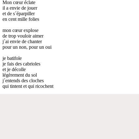
Mon cœur éclate
il a envie de jouer
et de s´éparpiller
en cent mille folies
mon cœur explose
de trop vouloir aimer
j´ai envie de chanter
pour un non, pour un oui
je batifole
je fais des cabrioles
et je décolle
légèrement du sol
j´entends des cloches
qui tintent et qui ricochent