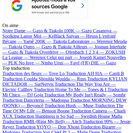
On aime
Notre Dame —
Gazo & Tiakola
100K —
Gazo
Casanova —
Soolking
Laisse Moi —
KeBlack
Saiyan —
Heuss L'enfoiré
Bécane —
Yamê
200K —
Tiakola
Laboratoire —
Werenoi
Meuda
—
Tiakola
Outro —
Gazo & Tiakola
Ailleurs —
Josman
Interlude
—
Gazo & Tiakola
Overdrive —
Ofenbach
1 2 3 4 —
ZOKUSH
La League —
Werenoi
Celui qui part —
Joseph Kamel
Nouvelles
—
PLK
No love —
Ninho
Urus —
Favé (FR)
DIE —
Gazo
Top traduction
Traduction des fleurs —
Tove Lo
Traduction AH HA —
Cardi B
Traduction Coulda Shoulda Woulda —
Russ
Traduction KYLIAN
DICTADOR —
SurNervis
Traduction The Way You Are —
Electric Callboy
Traduction Home To Me —
Tones & I
Traduction
Mi Chico —
DJ Goja
Traduction My Body Isn't Ready —
Sombr
Traduction Danceteria —
Madonna
Traduction MORNING DEW
(DONK) —
Beyoncé
Traduction Hush —
Muse
Traduction The
Time Of My Life —
Benson Boone
Traduction Camera —
Charli
XCX
Traduction Happiness is So Sad —
Swedish House Mafia
Traduction RMB (Ring My Bell) —
Aitch
Traduction 99% —
Jessie
Reyez
Traduction YOYO —
Don Xhoni
Traduction Bizarre —
Madonna
Traduction Van Cleef Pt 2 —
Malie Donn
Traduction