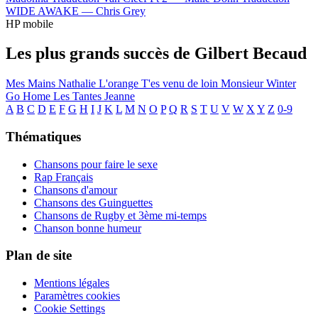
WIDE AWAKE —
Chris Grey
HP mobile
Les plus grands succès de Gilbert Becaud
Mes Mains
Nathalie
L'orange
T'es venu de loin
Monsieur Winter
Go Home
Les Tantes Jeanne
A
B
C
D
E
F
G
H
I
J
K
L
M
N
O
P
Q
R
S
T
U
V
W
X
Y
Z
0-9
Thématiques
Chansons pour faire le sexe
Rap Français
Chansons d'amour
Chansons des Guinguettes
Chansons de Rugby et 3ème mi-temps
Chanson bonne humeur
Plan de site
Mentions légales
Paramètres cookies
Cookie Settings