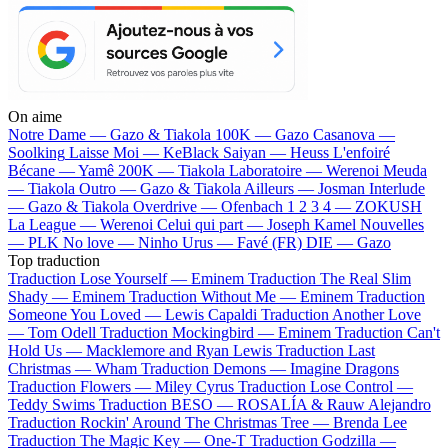
On aime
Notre Dame —
Gazo & Tiakola
100K —
Gazo
Casanova —
Soolking
Laisse Moi —
KeBlack
Saiyan —
Heuss L'enfoiré
Bécane —
Yamê
200K —
Tiakola
Laboratoire —
Werenoi
Meuda
—
Tiakola
Outro —
Gazo & Tiakola
Ailleurs —
Josman
Interlude
—
Gazo & Tiakola
Overdrive —
Ofenbach
1 2 3 4 —
ZOKUSH
La League —
Werenoi
Celui qui part —
Joseph Kamel
Nouvelles
—
PLK
No love —
Ninho
Urus —
Favé (FR)
DIE —
Gazo
Top traduction
Traduction Lose Yourself —
Eminem
Traduction The Real Slim
Shady —
Eminem
Traduction Without Me —
Eminem
Traduction
Someone You Loved —
Lewis Capaldi
Traduction Another Love
—
Tom Odell
Traduction Mockingbird —
Eminem
Traduction Can't
Hold Us —
Macklemore and Ryan Lewis
Traduction Last
Christmas —
Wham
Traduction Demons —
Imagine Dragons
Traduction Flowers —
Miley Cyrus
Traduction Lose Control —
Teddy Swims
Traduction BESO —
ROSALÍA & Rauw Alejandro
Traduction Rockin' Around The Christmas Tree —
Brenda Lee
Traduction The Magic Key —
One-T
Traduction Godzilla —