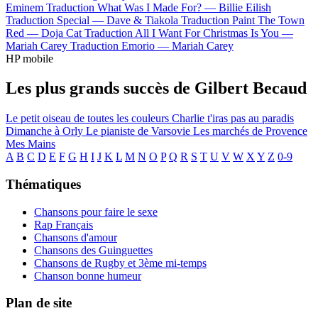
Eminem
Traduction What Was I Made For? —
Billie Eilish
Traduction Special —
Dave & Tiakola
Traduction Paint The Town
Red —
Doja Cat
Traduction All I Want For Christmas Is You —
Mariah Carey
Traduction Emorio —
Mariah Carey
HP mobile
Les plus grands succès de Gilbert Becaud
Le petit oiseau de toutes les couleurs
Charlie t'iras pas au paradis
Dimanche à Orly
Le pianiste de Varsovie
Les marchés de Provence
Mes Mains
A
B
C
D
E
F
G
H
I
J
K
L
M
N
O
P
Q
R
S
T
U
V
W
X
Y
Z
0-9
Thématiques
Chansons pour faire le sexe
Rap Français
Chansons d'amour
Chansons des Guinguettes
Chansons de Rugby et 3ème mi-temps
Chanson bonne humeur
Plan de site