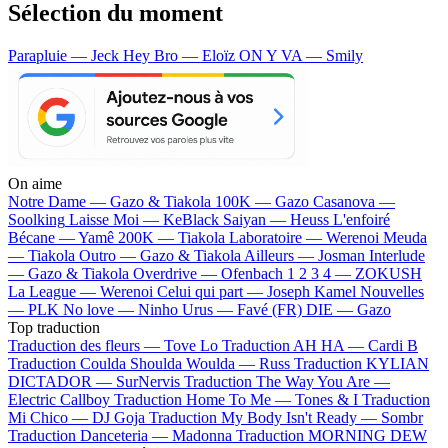
Sélection du moment
Parapluie — Jeck
Hey Bro — Eloïz
ON Y VA — Smily
On aime
Notre Dame —
Gazo & Tiakola
100K —
Gazo
Casanova —
Soolking
Laisse Moi —
KeBlack
Saiyan —
Heuss L'enfoiré
Bécane —
Yamê
200K —
Tiakola
Laboratoire —
Werenoi
Meuda
—
Tiakola
Outro —
Gazo & Tiakola
Ailleurs —
Josman
Interlude
—
Gazo & Tiakola
Overdrive —
Ofenbach
1 2 3 4 —
ZOKUSH
La League —
Werenoi
Celui qui part —
Joseph Kamel
Nouvelles
—
PLK
No love —
Ninho
Urus —
Favé (FR)
DIE —
Gazo
Top traduction
Traduction des fleurs —
Tove Lo
Traduction AH HA —
Cardi B
Traduction Coulda Shoulda Woulda —
Russ
Traduction KYLIAN
DICTADOR —
SurNervis
Traduction The Way You Are —
Electric Callboy
Traduction Home To Me —
Tones & I
Traduction
Mi Chico —
DJ Goja
Traduction My Body Isn't Ready —
Sombr
Traduction Danceteria —
Madonna
Traduction MORNING DEW