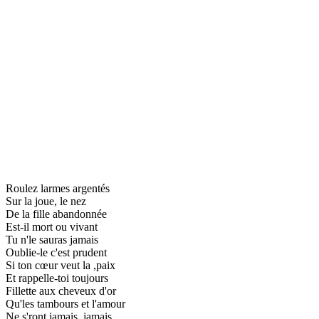
Roulez larmes argentés
Sur la joue, le nez
De la fille abandonnée
Est-il mort ou vivant
Tu n'le sauras jamais
Oublie-le c'est prudent
Si ton cœur veut la ,paix
Et rappelle-toi toujours
Fillette aux cheveux d'or
Qu'les tambours et l'amour
Ne s'ront jamais, jamais