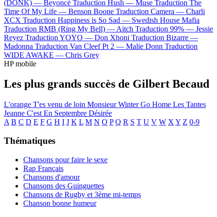
(DONK) —
Beyoncé
Traduction Hush —
Muse
Traduction The
Time Of My Life —
Benson Boone
Traduction Camera —
Charli
XCX
Traduction Happiness is So Sad —
Swedish House Mafia
Traduction RMB (Ring My Bell) —
Aitch
Traduction 99% —
Jessie
Reyez
Traduction YOYO —
Don Xhoni
Traduction Bizarre —
Madonna
Traduction Van Cleef Pt 2 —
Malie Donn
Traduction
WIDE AWAKE —
Chris Grey
HP mobile
Les plus grands succès de Gilbert Becaud
L'orange
T'es venu de loin
Monsieur Winter Go Home
Les Tantes
Jeanne
C'est En Septembre
Désirée
A
B
C
D
E
F
G
H
I
J
K
L
M
N
O
P
Q
R
S
T
U
V
W
X
Y
Z
0-9
Thématiques
Chansons pour faire le sexe
Rap Français
Chansons d'amour
Chansons des Guinguettes
Chansons de Rugby et 3ème mi-temps
Chanson bonne humeur