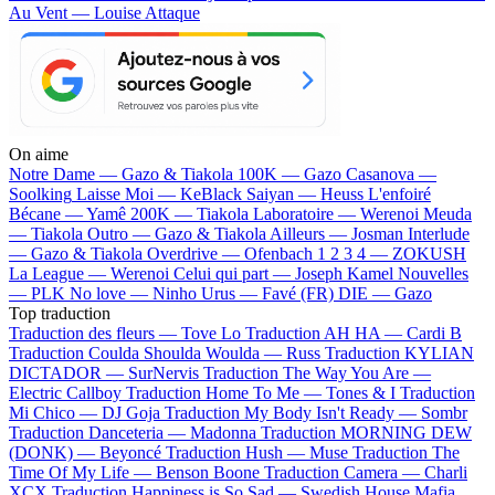
Au Vent — Louise Attaque
On aime
Notre Dame —
Gazo & Tiakola
100K —
Gazo
Casanova —
Soolking
Laisse Moi —
KeBlack
Saiyan —
Heuss L'enfoiré
Bécane —
Yamê
200K —
Tiakola
Laboratoire —
Werenoi
Meuda
—
Tiakola
Outro —
Gazo & Tiakola
Ailleurs —
Josman
Interlude
—
Gazo & Tiakola
Overdrive —
Ofenbach
1 2 3 4 —
ZOKUSH
La League —
Werenoi
Celui qui part —
Joseph Kamel
Nouvelles
—
PLK
No love —
Ninho
Urus —
Favé (FR)
DIE —
Gazo
Top traduction
Traduction des fleurs —
Tove Lo
Traduction AH HA —
Cardi B
Traduction Coulda Shoulda Woulda —
Russ
Traduction KYLIAN
DICTADOR —
SurNervis
Traduction The Way You Are —
Electric Callboy
Traduction Home To Me —
Tones & I
Traduction
Mi Chico —
DJ Goja
Traduction My Body Isn't Ready —
Sombr
Traduction Danceteria —
Madonna
Traduction MORNING DEW
(DONK) —
Beyoncé
Traduction Hush —
Muse
Traduction The
Time Of My Life —
Benson Boone
Traduction Camera —
Charli
XCX
Traduction Happiness is So Sad —
Swedish House Mafia