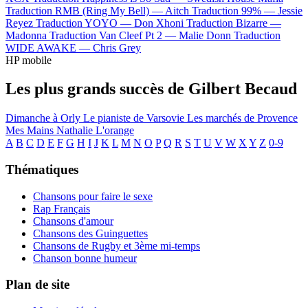
Traduction RMB (Ring My Bell) —
Aitch
Traduction 99% —
Jessie
Reyez
Traduction YOYO —
Don Xhoni
Traduction Bizarre —
Madonna
Traduction Van Cleef Pt 2 —
Malie Donn
Traduction
WIDE AWAKE —
Chris Grey
HP mobile
Les plus grands succès de Gilbert Becaud
Dimanche à Orly
Le pianiste de Varsovie
Les marchés de Provence
Mes Mains
Nathalie
L'orange
A
B
C
D
E
F
G
H
I
J
K
L
M
N
O
P
Q
R
S
T
U
V
W
X
Y
Z
0-9
Thématiques
Chansons pour faire le sexe
Rap Français
Chansons d'amour
Chansons des Guinguettes
Chansons de Rugby et 3ème mi-temps
Chanson bonne humeur
Plan de site