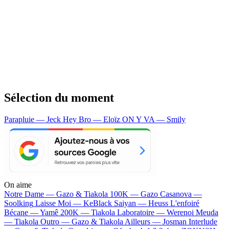
Sélection du moment
Parapluie — Jeck
Hey Bro — Eloïz
ON Y VA — Smily
On aime
Notre Dame —
Gazo & Tiakola
100K —
Gazo
Casanova —
Soolking
Laisse Moi —
KeBlack
Saiyan —
Heuss L'enfoiré
Bécane —
Yamê
200K —
Tiakola
Laboratoire —
Werenoi
Meuda
—
Tiakola
Outro —
Gazo & Tiakola
Ailleurs —
Josman
Interlude