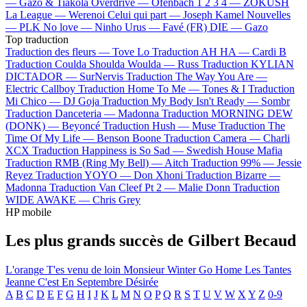
—
Gazo & Tiakola
Overdrive —
Ofenbach
1 2 3 4 —
ZOKUSH
La League —
Werenoi
Celui qui part —
Joseph Kamel
Nouvelles
—
PLK
No love —
Ninho
Urus —
Favé (FR)
DIE —
Gazo
Top traduction
Traduction des fleurs —
Tove Lo
Traduction AH HA —
Cardi B
Traduction Coulda Shoulda Woulda —
Russ
Traduction KYLIAN
DICTADOR —
SurNervis
Traduction The Way You Are —
Electric Callboy
Traduction Home To Me —
Tones & I
Traduction
Mi Chico —
DJ Goja
Traduction My Body Isn't Ready —
Sombr
Traduction Danceteria —
Madonna
Traduction MORNING DEW
(DONK) —
Beyoncé
Traduction Hush —
Muse
Traduction The
Time Of My Life —
Benson Boone
Traduction Camera —
Charli
XCX
Traduction Happiness is So Sad —
Swedish House Mafia
Traduction RMB (Ring My Bell) —
Aitch
Traduction 99% —
Jessie
Reyez
Traduction YOYO —
Don Xhoni
Traduction Bizarre —
Madonna
Traduction Van Cleef Pt 2 —
Malie Donn
Traduction
WIDE AWAKE —
Chris Grey
HP mobile
Les plus grands succès de Gilbert Becaud
L'orange
T'es venu de loin
Monsieur Winter Go Home
Les Tantes
Jeanne
C'est En Septembre
Désirée
A
B
C
D
E
F
G
H
I
J
K
L
M
N
O
P
Q
R
S
T
U
V
W
X
Y
Z
0-9