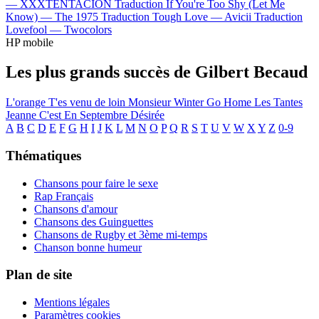
—
XXXTENTACION
Traduction If You're Too Shy (Let Me
Know) —
The 1975
Traduction Tough Love —
Avicii
Traduction
Lovefool —
Twocolors
HP mobile
Les plus grands succès de Gilbert Becaud
L'orange
T'es venu de loin
Monsieur Winter Go Home
Les Tantes
Jeanne
C'est En Septembre
Désirée
A
B
C
D
E
F
G
H
I
J
K
L
M
N
O
P
Q
R
S
T
U
V
W
X
Y
Z
0-9
Thématiques
Chansons pour faire le sexe
Rap Français
Chansons d'amour
Chansons des Guinguettes
Chansons de Rugby et 3ème mi-temps
Chanson bonne humeur
Plan de site
Mentions légales
Paramètres cookies