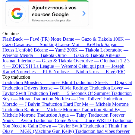
On aime
FlashBack —
Favé (FR)
Notre Dame —
Gazo & Tiakola
100K —
Gazo
Casanova —
Soolking
Laisse Moi —
KeBlack
Saiyan —
Heuss L'enfoiré
Bécane —
Yamê
200K —
Tiakola
Laboratoire —
Werenoi
Meuda —
Tiakola
Outro —
Gazo & Tiakola
Ailleurs —
Josman
Interlude —
Gazo & Tiakola
Overdrive —
Ofenbach
1 2 3
4 —
ZOKUSH
La League —
Werenoi
Celui qui part —
Joseph
Kamel
Nouvelles —
PLK
No love —
Ninho
Urus —
Favé (FR)
Top traduction
Traduction Monsters —
James Blunt
Traduction Streets —
Doja Cat
Traduction Drivers license —
Olivia Rodrigo
Traduction Lover —
Taylor Swift
Traduction Teeth —
5 Seconds Of Summer
Traduction
Seya —
Morad
Traduction No Idea —
Don Toliver
Traduction
Morado —
J Balvin
Traduction Hard For Me —
Michele Morrone
Traduction Rapture —
Michele Morrone
Traduction Stand By —
Michele Morrone
Traduction Agua —
Tainy
Traduction Forever
Yours —
Avicii
Traduction Come & Go —
Juice WRLD
Traduction
You Need to Calm Down —
Taylor Swift
Traduction I Think I’m
Okay —
MGK (Machine Gun Kelly)
Traduction bad vibes forever