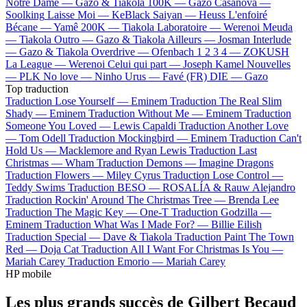
Notre Dame —
Gazo & Tiakola
100K —
Gazo
Casanova —
Soolking
Laisse Moi —
KeBlack
Saiyan —
Heuss L'enfoiré
Bécane —
Yamê
200K —
Tiakola
Laboratoire —
Werenoi
Meuda
—
Tiakola
Outro —
Gazo & Tiakola
Ailleurs —
Josman
Interlude
—
Gazo & Tiakola
Overdrive —
Ofenbach
1 2 3 4 —
ZOKUSH
La League —
Werenoi
Celui qui part —
Joseph Kamel
Nouvelles
—
PLK
No love —
Ninho
Urus —
Favé (FR)
DIE —
Gazo
Top traduction
Traduction Lose Yourself —
Eminem
Traduction The Real Slim
Shady —
Eminem
Traduction Without Me —
Eminem
Traduction
Someone You Loved —
Lewis Capaldi
Traduction Another Love
—
Tom Odell
Traduction Mockingbird —
Eminem
Traduction Can't
Hold Us —
Macklemore and Ryan Lewis
Traduction Last
Christmas —
Wham
Traduction Demons —
Imagine Dragons
Traduction Flowers —
Miley Cyrus
Traduction Lose Control —
Teddy Swims
Traduction BESO —
ROSALÍA & Rauw Alejandro
Traduction Rockin' Around The Christmas Tree —
Brenda Lee
Traduction The Magic Key —
One-T
Traduction Godzilla —
Eminem
Traduction What Was I Made For? —
Billie Eilish
Traduction Special —
Dave & Tiakola
Traduction Paint The Town
Red —
Doja Cat
Traduction All I Want For Christmas Is You —
Mariah Carey
Traduction Emorio —
Mariah Carey
HP mobile
Les plus grands succès de Gilbert Becaud