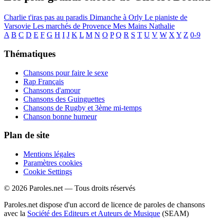
Charlie t'iras pas au paradis
Dimanche à Orly
Le pianiste de
Varsovie
Les marchés de Provence
Mes Mains
Nathalie
A
B
C
D
E
F
G
H
I
J
K
L
M
N
O
P
Q
R
S
T
U
V
W
X
Y
Z
0-9
Thématiques
Chansons pour faire le sexe
Rap Français
Chansons d'amour
Chansons des Guinguettes
Chansons de Rugby et 3ème mi-temps
Chanson bonne humeur
Plan de site
Mentions légales
Paramètres cookies
Cookie Settings
© 2026 Paroles.net — Tous droits réservés
Paroles.net dispose d'un accord de licence de paroles de chansons
avec la
Société des Editeurs et Auteurs de Musique
(SEAM)