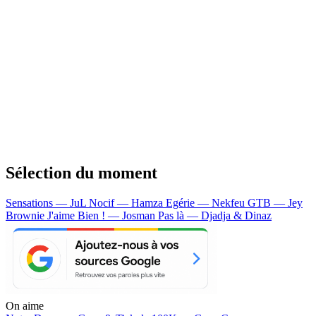
Sélection du moment
Sensations — JuL
Nocif — Hamza
Egérie — Nekfeu
GTB — Jey
Brownie
J'aime Bien ! — Josman
Pas là — Djadja & Dinaz
On aime