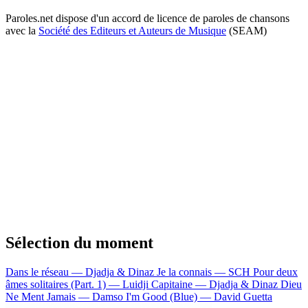
Paroles.net dispose d'un accord de licence de paroles de chansons
avec la
Société des Editeurs et Auteurs de Musique
(SEAM)
Sélection du moment
Dans le réseau — Djadja & Dinaz
Je la connais — SCH
Pour deux
âmes solitaires (Part. 1) — Luidji
Capitaine — Djadja & Dinaz
Dieu
Ne Ment Jamais — Damso
I'm Good (Blue) — David Guetta