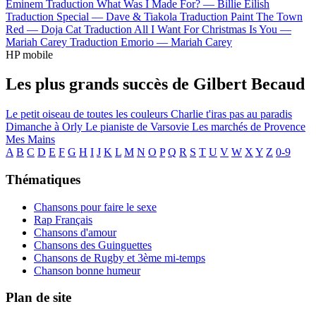
Eminem
Traduction What Was I Made For? —
Billie Eilish
Traduction Special —
Dave & Tiakola
Traduction Paint The Town
Red —
Doja Cat
Traduction All I Want For Christmas Is You —
Mariah Carey
Traduction Emorio —
Mariah Carey
HP mobile
Les plus grands succès de Gilbert Becaud
Le petit oiseau de toutes les couleurs
Charlie t'iras pas au paradis
Dimanche à Orly
Le pianiste de Varsovie
Les marchés de Provence
Mes Mains
A
B
C
D
E
F
G
H
I
J
K
L
M
N
O
P
Q
R
S
T
U
V
W
X
Y
Z
0-9
Thématiques
Chansons pour faire le sexe
Rap Français
Chansons d'amour
Chansons des Guinguettes
Chansons de Rugby et 3ème mi-temps
Chanson bonne humeur
Plan de site