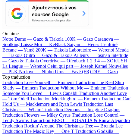
On aime
Notre Dame —
Gazo & Tiakola
100K —
Gazo
Casanova —
Soolking
Laisse Moi —
KeBlack
Saiyan —
Heuss L'enfoiré
Bécane —
Yamê
200K —
Tiakola
Laboratoire —
Werenoi
Meuda
—
Tiakola
Outro —
Gazo & Tiakola
Ailleurs —
Josman
Interlude
—
Gazo & Tiakola
Overdrive —
Ofenbach
1 2 3 4 —
ZOKUSH
La League —
Werenoi
Celui qui part —
Joseph Kamel
Nouvelles
—
PLK
No love —
Ninho
Urus —
Favé (FR)
DIE —
Gazo
Top traduction
Traduction Lose Yourself —
Eminem
Traduction The Real Slim
Shady —
Eminem
Traduction Without Me —
Eminem
Traduction
Someone You Loved —
Lewis Capaldi
Traduction Another Love
—
Tom Odell
Traduction Mockingbird —
Eminem
Traduction Can't
Hold Us —
Macklemore and Ryan Lewis
Traduction Last
Christmas —
Wham
Traduction Demons —
Imagine Dragons
Traduction Flowers —
Miley Cyrus
Traduction Lose Control —
Teddy Swims
Traduction BESO —
ROSALÍA & Rauw Alejandro
Traduction Rockin' Around The Christmas Tree —
Brenda Lee
Traduction The Magic Key —
One-T
Traduction Godzilla —