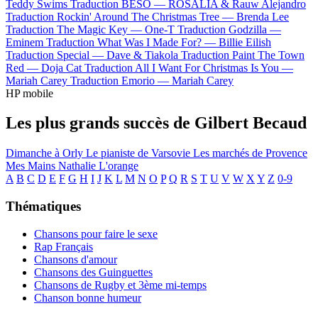
Teddy Swims
Traduction BESO —
ROSALÍA & Rauw Alejandro
Traduction Rockin' Around The Christmas Tree —
Brenda Lee
Traduction The Magic Key —
One-T
Traduction Godzilla —
Eminem
Traduction What Was I Made For? —
Billie Eilish
Traduction Special —
Dave & Tiakola
Traduction Paint The Town
Red —
Doja Cat
Traduction All I Want For Christmas Is You —
Mariah Carey
Traduction Emorio —
Mariah Carey
HP mobile
Les plus grands succès de Gilbert Becaud
Dimanche à Orly
Le pianiste de Varsovie
Les marchés de Provence
Mes Mains
Nathalie
L'orange
A
B
C
D
E
F
G
H
I
J
K
L
M
N
O
P
Q
R
S
T
U
V
W
X
Y
Z
0-9
Thématiques
Chansons pour faire le sexe
Rap Français
Chansons d'amour
Chansons des Guinguettes
Chansons de Rugby et 3ème mi-temps
Chanson bonne humeur