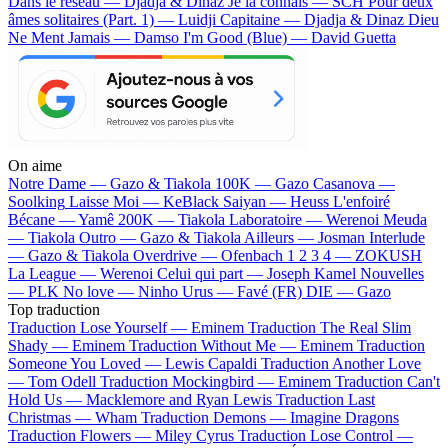
Dans le réseau — Djadja & Dinaz
Je la connais — SCH
Pour deux
âmes solitaires (Part. 1) — Luidji
Capitaine — Djadja & Dinaz
Dieu
Ne Ment Jamais — Damso
I'm Good (Blue) — David Guetta
On aime
Notre Dame —
Gazo & Tiakola
100K —
Gazo
Casanova —
Soolking
Laisse Moi —
KeBlack
Saiyan —
Heuss L'enfoiré
Bécane —
Yamê
200K —
Tiakola
Laboratoire —
Werenoi
Meuda
—
Tiakola
Outro —
Gazo & Tiakola
Ailleurs —
Josman
Interlude
—
Gazo & Tiakola
Overdrive —
Ofenbach
1 2 3 4 —
ZOKUSH
La League —
Werenoi
Celui qui part —
Joseph Kamel
Nouvelles
—
PLK
No love —
Ninho
Urus —
Favé (FR)
DIE —
Gazo
Top traduction
Traduction Lose Yourself —
Eminem
Traduction The Real Slim
Shady —
Eminem
Traduction Without Me —
Eminem
Traduction
Someone You Loved —
Lewis Capaldi
Traduction Another Love
—
Tom Odell
Traduction Mockingbird —
Eminem
Traduction Can't
Hold Us —
Macklemore and Ryan Lewis
Traduction Last
Christmas —
Wham
Traduction Demons —
Imagine Dragons
Traduction Flowers —
Miley Cyrus
Traduction Lose Control —