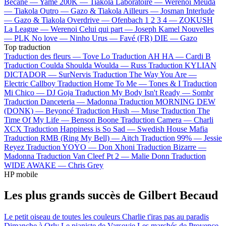
Bécane —
Yamê
200K —
Tiakola
Laboratoire —
Werenoi
Meuda
—
Tiakola
Outro —
Gazo & Tiakola
Ailleurs —
Josman
Interlude
—
Gazo & Tiakola
Overdrive —
Ofenbach
1 2 3 4 —
ZOKUSH
La League —
Werenoi
Celui qui part —
Joseph Kamel
Nouvelles
—
PLK
No love —
Ninho
Urus —
Favé (FR)
DIE —
Gazo
Top traduction
Traduction des fleurs —
Tove Lo
Traduction AH HA —
Cardi B
Traduction Coulda Shoulda Woulda —
Russ
Traduction KYLIAN
DICTADOR —
SurNervis
Traduction The Way You Are —
Electric Callboy
Traduction Home To Me —
Tones & I
Traduction
Mi Chico —
DJ Goja
Traduction My Body Isn't Ready —
Sombr
Traduction Danceteria —
Madonna
Traduction MORNING DEW
(DONK) —
Beyoncé
Traduction Hush —
Muse
Traduction The
Time Of My Life —
Benson Boone
Traduction Camera —
Charli
XCX
Traduction Happiness is So Sad —
Swedish House Mafia
Traduction RMB (Ring My Bell) —
Aitch
Traduction 99% —
Jessie
Reyez
Traduction YOYO —
Don Xhoni
Traduction Bizarre —
Madonna
Traduction Van Cleef Pt 2 —
Malie Donn
Traduction
WIDE AWAKE —
Chris Grey
HP mobile
Les plus grands succès de Gilbert Becaud
Le petit oiseau de toutes les couleurs
Charlie t'iras pas au paradis
Dimanche à Orly
Le pianiste de Varsovie
Les marchés de Provence