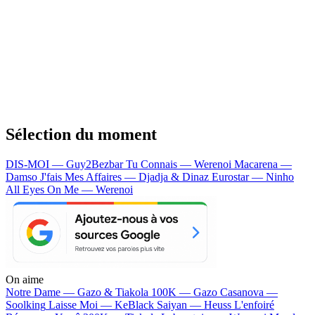
Sélection du moment
DIS-MOI — Guy2Bezbar
Tu Connais — Werenoi
Macarena —
Damso
J'fais Mes Affaires — Djadja & Dinaz
Eurostar — Ninho
All Eyes On Me — Werenoi
On aime
Notre Dame —
Gazo & Tiakola
100K —
Gazo
Casanova —
Soolking
Laisse Moi —
KeBlack
Saiyan —
Heuss L'enfoiré