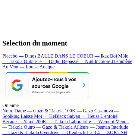
Sélection du moment
Placebo — Dinos
BALLE DANS LE COEUR — Ikaz Boi
M3lo
— Tiakola
Oublie-le — Dadju
Dépassé — Nuit Incolore
J't'emmène
Au Vent — Louise Attaque
On aime
Notre Dame —
Gazo & Tiakola
100K —
Gazo
Casanova —
Soolking
Laisse Moi —
KeBlack
Saiyan —
Heuss L'enfoiré
Bécane —
Yamê
200K —
Tiakola
Laboratoire —
Werenoi
Meuda
—
Tiakola
Outro —
Gazo & Tiakola
Ailleurs —
Josman
Interlude
—
Gazo & Tiakola
Overdrive —
Ofenbach
1 2 3 4 —
ZOKUSH