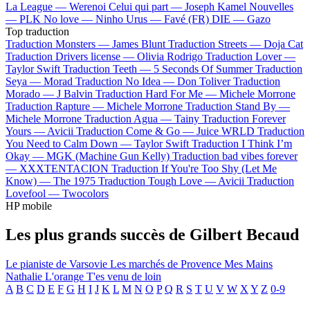
La League —
Werenoi
Celui qui part —
Joseph Kamel
Nouvelles
—
PLK
No love —
Ninho
Urus —
Favé (FR)
DIE —
Gazo
Top traduction
Traduction Monsters —
James Blunt
Traduction Streets —
Doja Cat
Traduction Drivers license —
Olivia Rodrigo
Traduction Lover —
Taylor Swift
Traduction Teeth —
5 Seconds Of Summer
Traduction
Seya —
Morad
Traduction No Idea —
Don Toliver
Traduction
Morado —
J Balvin
Traduction Hard For Me —
Michele Morrone
Traduction Rapture —
Michele Morrone
Traduction Stand By —
Michele Morrone
Traduction Agua —
Tainy
Traduction Forever
Yours —
Avicii
Traduction Come & Go —
Juice WRLD
Traduction
You Need to Calm Down —
Taylor Swift
Traduction I Think I’m
Okay —
MGK (Machine Gun Kelly)
Traduction bad vibes forever
—
XXXTENTACION
Traduction If You're Too Shy (Let Me
Know) —
The 1975
Traduction Tough Love —
Avicii
Traduction
Lovefool —
Twocolors
HP mobile
Les plus grands succès de Gilbert Becaud
Le pianiste de Varsovie
Les marchés de Provence
Mes Mains
Nathalie
L'orange
T'es venu de loin
A
B
C
D
E
F
G
H
I
J
K
L
M
N
O
P
Q
R
S
T
U
V
W
X
Y
Z
0-9