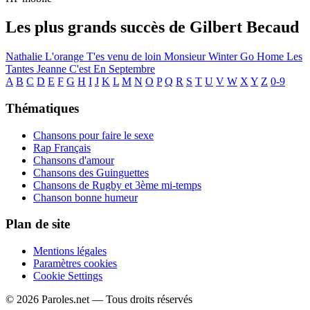
Les plus grands succès de Gilbert Becaud
Nathalie
L'orange
T'es venu de loin
Monsieur Winter Go Home
Les
Tantes Jeanne
C'est En Septembre
A
B
C
D
E
F
G
H
I
J
K
L
M
N
O
P
Q
R
S
T
U
V
W
X
Y
Z
0-9
Thématiques
Chansons pour faire le sexe
Rap Français
Chansons d'amour
Chansons des Guinguettes
Chansons de Rugby et 3ème mi-temps
Chanson bonne humeur
Plan de site
Mentions légales
Paramètres cookies
Cookie Settings
© 2026 Paroles.net — Tous droits réservés