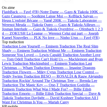
On aime
FlashBack —
Favé (FR)
Notre Dame —
Gazo & Tiakola
100K —
Gazo
Casanova —
Soolking
Laisse Moi —
KeBlack
Saiyan —
Heuss L'enfoiré
Bécane —
Yamê
200K —
Tiakola
Laboratoire —
Werenoi
Meuda —
Tiakola
Outro —
Gazo & Tiakola
Ailleurs —
Josman
Interlude —
Gazo & Tiakola
Overdrive —
Ofenbach
1 2 3
4 —
ZOKUSH
La League —
Werenoi
Celui qui part —
Joseph
Kamel
Nouvelles —
PLK
No love —
Ninho
Urus —
Favé (FR)
Top traduction
Traduction Lose Yourself —
Eminem
Traduction The Real Slim
Shady —
Eminem
Traduction Without Me —
Eminem
Traduction
Someone You Loved —
Lewis Capaldi
Traduction Another Love
—
Tom Odell
Traduction Can't Hold Us —
Macklemore and Ryan
Lewis
Traduction Mockingbird —
Eminem
Traduction Last
Christmas —
Wham
Traduction Demons —
Imagine Dragons
Traduction Flowers —
Miley Cyrus
Traduction Lose Control —
Teddy Swims
Traduction BESO —
ROSALÍA & Rauw Alejandro
Traduction Rockin' Around The Christmas Tree —
Brenda Lee
Traduction The Magic Key —
One-T
Traduction Godzilla —
Eminem
Traduction What Was I Made For? —
Billie Eilish
Traduction Emorio —
Billie Eilish
Traduction Special —
Dave &
Tiakola
Traduction Daylight —
David Kushner
Traduction All I
Want For Christmas Is You —
Mariah Carey
HP mobile