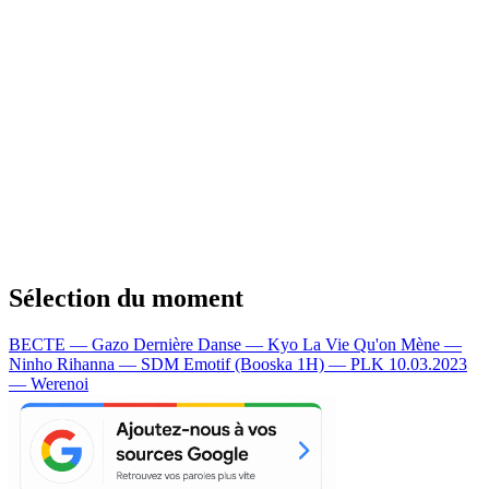
Sélection du moment
BECTE — Gazo
Dernière Danse — Kyo
La Vie Qu'on Mène —
Ninho
Rihanna — SDM
Emotif (Booska 1H) — PLK
10.03.2023
— Werenoi