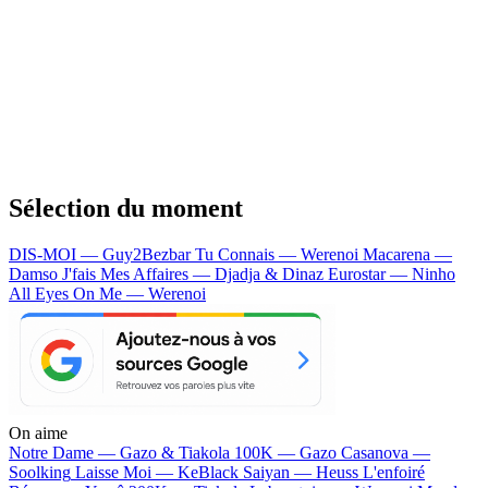
Sélection du moment
DIS-MOI — Guy2Bezbar
Tu Connais — Werenoi
Macarena —
Damso
J'fais Mes Affaires — Djadja & Dinaz
Eurostar — Ninho
All Eyes On Me — Werenoi
On aime
Notre Dame —
Gazo & Tiakola
100K —
Gazo
Casanova —
Soolking
Laisse Moi —
KeBlack
Saiyan —
Heuss L'enfoiré