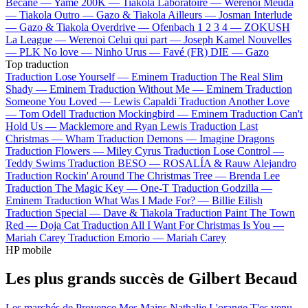
Bécane —
Yamê
200K —
Tiakola
Laboratoire —
Werenoi
Meuda
—
Tiakola
Outro —
Gazo & Tiakola
Ailleurs —
Josman
Interlude
—
Gazo & Tiakola
Overdrive —
Ofenbach
1 2 3 4 —
ZOKUSH
La League —
Werenoi
Celui qui part —
Joseph Kamel
Nouvelles
—
PLK
No love —
Ninho
Urus —
Favé (FR)
DIE —
Gazo
Top traduction
Traduction Lose Yourself —
Eminem
Traduction The Real Slim
Shady —
Eminem
Traduction Without Me —
Eminem
Traduction
Someone You Loved —
Lewis Capaldi
Traduction Another Love
—
Tom Odell
Traduction Mockingbird —
Eminem
Traduction Can't
Hold Us —
Macklemore and Ryan Lewis
Traduction Last
Christmas —
Wham
Traduction Demons —
Imagine Dragons
Traduction Flowers —
Miley Cyrus
Traduction Lose Control —
Teddy Swims
Traduction BESO —
ROSALÍA & Rauw Alejandro
Traduction Rockin' Around The Christmas Tree —
Brenda Lee
Traduction The Magic Key —
One-T
Traduction Godzilla —
Eminem
Traduction What Was I Made For? —
Billie Eilish
Traduction Special —
Dave & Tiakola
Traduction Paint The Town
Red —
Doja Cat
Traduction All I Want For Christmas Is You —
Mariah Carey
Traduction Emorio —
Mariah Carey
HP mobile
Les plus grands succès de Gilbert Becaud
Les marchés de Provence
Mes Mains
Nathalie
L'orange
T'es venu