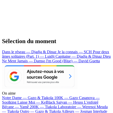
Sélection du moment
Dans le réseau — Djadja & Dinaz
Je la connais — SCH
Pour deux
âmes solitaires (Part. 1) — Luidji
Capitaine — Djadja & Dinaz
Dieu
Ne Ment Jamais — Damso
I'm Good (Blue) — David Guetta
On aime
Notre Dame —
Gazo & Tiakola
100K —
Gazo
Casanova —
Soolking
Laisse Moi —
KeBlack
Saiyan —
Heuss L'enfoiré
Bécane —
Yamê
200K —
Tiakola
Laboratoire —
Werenoi
Meuda
—
Tiakola
Outro —
Gazo & Tiakola
Ailleurs —
Josman
Interlude