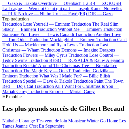
—
Gazo & Tiakola
Overdrive —
Ofenbach
1 2 3 4 —
ZOKUSH
La League —
Werenoi
Celui qui part —
Joseph Kamel
Nouvelles
—
PLK
No love —
Ninho
Urus —
Favé (FR)
DIE —
Gazo
Top traduction
Traduction Lose Yourself —
Eminem
Traduction The Real Slim
Shady —
Eminem
Traduction Without Me —
Eminem
Traduction
Someone You Loved —
Lewis Capaldi
Traduction Another Love
—
Tom Odell
Traduction Mockingbird —
Eminem
Traduction Can't
Hold Us —
Macklemore and Ryan Lewis
Traduction Last
Christmas —
Wham
Traduction Demons —
Imagine Dragons
Traduction Flowers —
Miley Cyrus
Traduction Lose Control —
Teddy Swims
Traduction BESO —
ROSALÍA & Rauw Alejandro
Traduction Rockin' Around The Christmas Tree —
Brenda Lee
Traduction The Magic Key —
One-T
Traduction Godzilla —
Eminem
Traduction What Was I Made For? —
Billie Eilish
Traduction Special —
Dave & Tiakola
Traduction Paint The Town
Red —
Doja Cat
Traduction All I Want For Christmas Is You —
Mariah Carey
Traduction Emorio —
Mariah Carey
HP mobile
Les plus grands succès de Gilbert Becaud
Nathalie
L'orange
T'es venu de loin
Monsieur Winter Go Home
Les
Tantes Jeanne
C'est En Septembre