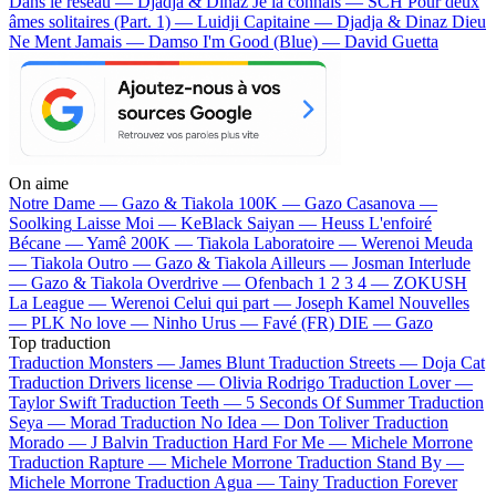
Dans le réseau — Djadja & Dinaz
Je la connais — SCH
Pour deux
âmes solitaires (Part. 1) — Luidji
Capitaine — Djadja & Dinaz
Dieu
Ne Ment Jamais — Damso
I'm Good (Blue) — David Guetta
On aime
Notre Dame —
Gazo & Tiakola
100K —
Gazo
Casanova —
Soolking
Laisse Moi —
KeBlack
Saiyan —
Heuss L'enfoiré
Bécane —
Yamê
200K —
Tiakola
Laboratoire —
Werenoi
Meuda
—
Tiakola
Outro —
Gazo & Tiakola
Ailleurs —
Josman
Interlude
—
Gazo & Tiakola
Overdrive —
Ofenbach
1 2 3 4 —
ZOKUSH
La League —
Werenoi
Celui qui part —
Joseph Kamel
Nouvelles
—
PLK
No love —
Ninho
Urus —
Favé (FR)
DIE —
Gazo
Top traduction
Traduction Monsters —
James Blunt
Traduction Streets —
Doja Cat
Traduction Drivers license —
Olivia Rodrigo
Traduction Lover —
Taylor Swift
Traduction Teeth —
5 Seconds Of Summer
Traduction
Seya —
Morad
Traduction No Idea —
Don Toliver
Traduction
Morado —
J Balvin
Traduction Hard For Me —
Michele Morrone
Traduction Rapture —
Michele Morrone
Traduction Stand By —
Michele Morrone
Traduction Agua —
Tainy
Traduction Forever