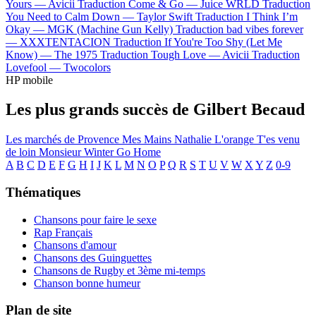
Yours —
Avicii
Traduction Come & Go —
Juice WRLD
Traduction
You Need to Calm Down —
Taylor Swift
Traduction I Think I’m
Okay —
MGK (Machine Gun Kelly)
Traduction bad vibes forever
—
XXXTENTACION
Traduction If You're Too Shy (Let Me
Know) —
The 1975
Traduction Tough Love —
Avicii
Traduction
Lovefool —
Twocolors
HP mobile
Les plus grands succès de Gilbert Becaud
Les marchés de Provence
Mes Mains
Nathalie
L'orange
T'es venu
de loin
Monsieur Winter Go Home
A
B
C
D
E
F
G
H
I
J
K
L
M
N
O
P
Q
R
S
T
U
V
W
X
Y
Z
0-9
Thématiques
Chansons pour faire le sexe
Rap Français
Chansons d'amour
Chansons des Guinguettes
Chansons de Rugby et 3ème mi-temps
Chanson bonne humeur
Plan de site