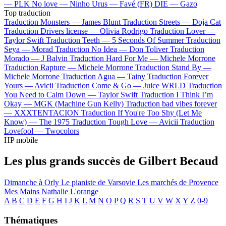
—
PLK
No love —
Ninho
Urus —
Favé (FR)
DIE —
Gazo
Top traduction
Traduction Monsters —
James Blunt
Traduction Streets —
Doja Cat
Traduction Drivers license —
Olivia Rodrigo
Traduction Lover —
Taylor Swift
Traduction Teeth —
5 Seconds Of Summer
Traduction
Seya —
Morad
Traduction No Idea —
Don Toliver
Traduction
Morado —
J Balvin
Traduction Hard For Me —
Michele Morrone
Traduction Rapture —
Michele Morrone
Traduction Stand By —
Michele Morrone
Traduction Agua —
Tainy
Traduction Forever
Yours —
Avicii
Traduction Come & Go —
Juice WRLD
Traduction
You Need to Calm Down —
Taylor Swift
Traduction I Think I’m
Okay —
MGK (Machine Gun Kelly)
Traduction bad vibes forever
—
XXXTENTACION
Traduction If You're Too Shy (Let Me
Know) —
The 1975
Traduction Tough Love —
Avicii
Traduction
Lovefool —
Twocolors
HP mobile
Les plus grands succès de Gilbert Becaud
Dimanche à Orly
Le pianiste de Varsovie
Les marchés de Provence
Mes Mains
Nathalie
L'orange
A
B
C
D
E
F
G
H
I
J
K
L
M
N
O
P
Q
R
S
T
U
V
W
X
Y
Z
0-9
Thématiques