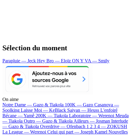
Sélection du moment
Parapluie — Jeck
Hey Bro — Eloïz
ON Y VA — Smily
On aime
Notre Dame —
Gazo & Tiakola
100K —
Gazo
Casanova —
Soolking
Laisse Moi —
KeBlack
Saiyan —
Heuss L'enfoiré
Bécane —
Yamê
200K —
Tiakola
Laboratoire —
Werenoi
Meuda
—
Tiakola
Outro —
Gazo & Tiakola
Ailleurs —
Josman
Interlude
—
Gazo & Tiakola
Overdrive —
Ofenbach
1 2 3 4 —
ZOKUSH
La League —
Werenoi
Celui qui part —
Joseph Kamel
Nouvelles