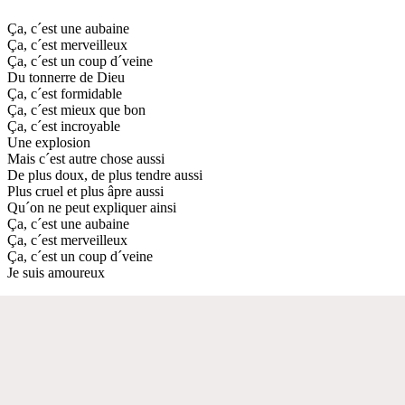
Ça, c´est une aubaine
Ça, c´est merveilleux
Ça, c´est un coup d´veine
Du tonnerre de Dieu
Ça, c´est formidable
Ça, c´est mieux que bon
Ça, c´est incroyable
Une explosion
Mais c´est autre chose aussi
De plus doux, de plus tendre aussi
Plus cruel et plus âpre aussi
Qu´on ne peut expliquer ainsi
Ça, c´est une aubaine
Ça, c´est merveilleux
Ça, c´est un coup d´veine
Je suis amoureux