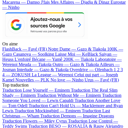
Macarena — Damso
J'fais Mes Affaires — Djadja & Dinaz
Eurostar
— Ninho
On aime
FlashBack —
Favé (FR)
Notre Dame —
Gazo & Tiakola
100K —
Gazo
Casanova —
Soolking
Laisse Moi —
KeBlack
Saiyan —
Heuss L'enfoiré
Bécane —
Yamê
200K —
Tiakola
Laboratoire —
Werenoi
Meuda —
Tiakola
Outro —
Gazo & Tiakola
Ailleurs —
Josman
Interlude —
Gazo & Tiakola
Overdrive —
Ofenbach
1 2 3
4 —
ZOKUSH
La League —
Werenoi
Celui qui part —
Joseph
Kamel
Nouvelles —
PLK
No love —
Ninho
Urus —
Favé (FR)
Top traduction
Traduction Lose Yourself —
Eminem
Traduction The Real Slim
Shady —
Eminem
Traduction Without Me —
Eminem
Traduction
Someone You Loved —
Lewis Capaldi
Traduction Another Love
—
Tom Odell
Traduction Can't Hold Us —
Macklemore and Ryan
Lewis
Traduction Mockingbird —
Eminem
Traduction Last
Christmas —
Wham
Traduction Demons —
Imagine Dragons
Traduction Flowers —
Miley Cyrus
Traduction Lose Control —
Teddy Swims
Traduction BESO —
ROSALÍA & Rauw Alejandro