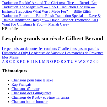
Traduction Rockin' Around The Christmas Tree —
Brenda Lee
Traduction The Magic Key —
One-T
Traduction Godzilla —
Eminem
Traduction What Was I Made For? —
Billie Eilish
Traduction Emorio —
Billie Eilish
Traduction Special —
Dave &
Tiakola
Traduction Daylight —
David Kushner
Traduction All I
Want For Christmas Is You —
Mariah Carey
HP mobile
Les plus grands succès de Gilbert Becaud
Le petit oiseau de toutes les couleurs
Charlie t'iras pas au paradis
Dimanche à Orly
Le pianiste de Varsovie
Les marchés de Provence
Mes Mains
A
B
C
D
E
F
G
H
I
J
K
L
M
N
O
P
Q
R
S
T
U
V
W
X
Y
Z
0-9
Thématiques
Chansons pour faire le sexe
Rap Français
Chansons d'amour
Chansons des Guinguettes
Chansons de Rugby et 3ème mi-temps
Chanson bonne humeur