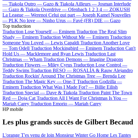
—
Tiakola
Outro —
Gazo & Tiakola
Ailleurs —
Josman
Interlude
—
Gazo & Tiakola
Overdrive —
Ofenbach
1 2 3 4 —
ZOKUSH
La League —
Werenoi
Celui qui part —
Joseph Kamel
Nouvelles
—
PLK
No love —
Ninho
Urus —
Favé (FR)
DIE —
Gazo
Top traduction
Traduction Lose Yourself —
Eminem
Traduction The Real Slim
Shady —
Eminem
Traduction Without Me —
Eminem
Traduction
Someone You Loved —
Lewis Capaldi
Traduction Another Love
—
Tom Odell
Traduction Mockingbird —
Eminem
Traduction Can't
Hold Us —
Macklemore and Ryan Lewis
Traduction Last
Christmas —
Wham
Traduction Demons —
Imagine Dragons
Traduction Flowers —
Miley Cyrus
Traduction Lose Control —
Teddy Swims
Traduction BESO —
ROSALÍA & Rauw Alejandro
Traduction Rockin' Around The Christmas Tree —
Brenda Lee
Traduction The Magic Key —
One-T
Traduction Godzilla —
Eminem
Traduction What Was I Made For? —
Billie Eilish
Traduction Special —
Dave & Tiakola
Traduction Paint The Town
Red —
Doja Cat
Traduction All I Want For Christmas Is You —
Mariah Carey
Traduction Emorio —
Mariah Carey
HP mobile
Les plus grands succès de Gilbert Becaud
L'orange
T'es venu de loin
Monsieur Winter Go Home
Les Tantes