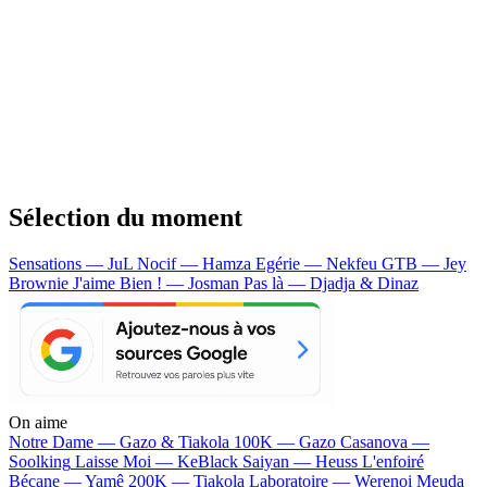
Sélection du moment
Sensations — JuL
Nocif — Hamza
Egérie — Nekfeu
GTB — Jey
Brownie
J'aime Bien ! — Josman
Pas là — Djadja & Dinaz
On aime
Notre Dame —
Gazo & Tiakola
100K —
Gazo
Casanova —
Soolking
Laisse Moi —
KeBlack
Saiyan —
Heuss L'enfoiré
Bécane —
Yamê
200K —
Tiakola
Laboratoire —
Werenoi
Meuda