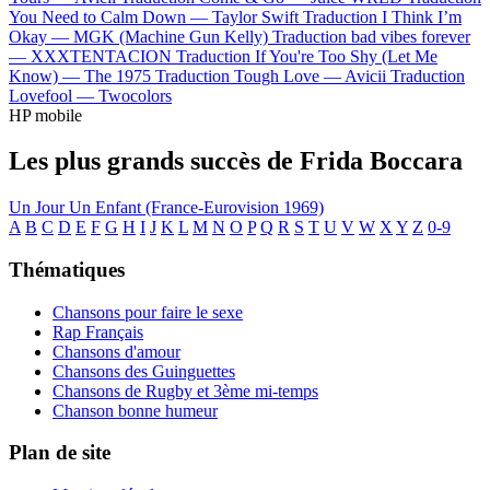
You Need to Calm Down —
Taylor Swift
Traduction I Think I’m
Okay —
MGK (Machine Gun Kelly)
Traduction bad vibes forever
—
XXXTENTACION
Traduction If You're Too Shy (Let Me
Know) —
The 1975
Traduction Tough Love —
Avicii
Traduction
Lovefool —
Twocolors
HP mobile
Les plus grands succès de Frida Boccara
Un Jour Un Enfant (France-Eurovision 1969)
A
B
C
D
E
F
G
H
I
J
K
L
M
N
O
P
Q
R
S
T
U
V
W
X
Y
Z
0-9
Thématiques
Chansons pour faire le sexe
Rap Français
Chansons d'amour
Chansons des Guinguettes
Chansons de Rugby et 3ème mi-temps
Chanson bonne humeur
Plan de site