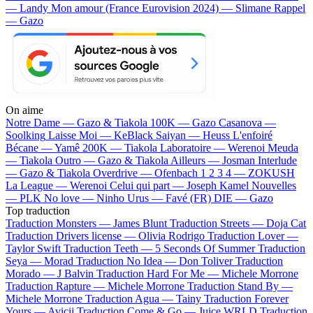
— Landy
Mon amour (France Eurovision 2024) — Slimane
Rappel
— Gazo
On aime
Notre Dame —
Gazo & Tiakola
100K —
Gazo
Casanova —
Soolking
Laisse Moi —
KeBlack
Saiyan —
Heuss L'enfoiré
Bécane —
Yamê
200K —
Tiakola
Laboratoire —
Werenoi
Meuda
—
Tiakola
Outro —
Gazo & Tiakola
Ailleurs —
Josman
Interlude
—
Gazo & Tiakola
Overdrive —
Ofenbach
1 2 3 4 —
ZOKUSH
La League —
Werenoi
Celui qui part —
Joseph Kamel
Nouvelles
—
PLK
No love —
Ninho
Urus —
Favé (FR)
DIE —
Gazo
Top traduction
Traduction Monsters —
James Blunt
Traduction Streets —
Doja Cat
Traduction Drivers license —
Olivia Rodrigo
Traduction Lover —
Taylor Swift
Traduction Teeth —
5 Seconds Of Summer
Traduction
Seya —
Morad
Traduction No Idea —
Don Toliver
Traduction
Morado —
J Balvin
Traduction Hard For Me —
Michele Morrone
Traduction Rapture —
Michele Morrone
Traduction Stand By —
Michele Morrone
Traduction Agua —
Tainy
Traduction Forever
Yours —
Avicii
Traduction Come & Go —
Juice WRLD
Traduction