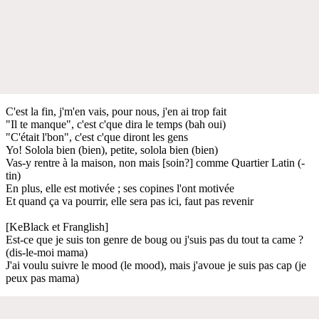
C'est la fin, j'm'en vais, pour nous, j'en ai trop fait
"Il te manque", c'est c'que dira le temps (bah oui)
"C'était l'bon", c'est c'que diront les gens
Yo! Solola bien (bien), petite, solola bien (bien)
Vas-y rentre à la maison, non mais [soin?] comme Quartier Latin (-
tin)
En plus, elle est motivée ; ses copines l'ont motivée
Et quand ça va pourrir, elle sera pas ici, faut pas revenir
[KeBlack et Franglish]
Est-ce que je suis ton genre de boug ou j'suis pas du tout ta came ?
(dis-le-moi mama)
J'ai voulu suivre le mood (le mood), mais j'avoue je suis pas cap (je
peux pas mama)