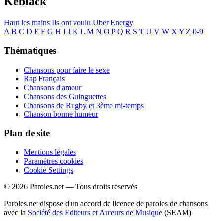
Keblack
Haut les mains
Ils ont voulu
Uber
Energy
A
B
C
D
E
F
G
H
I
J
K
L
M
N
O
P
Q
R
S
T
U
V
W
X
Y
Z
0-9
Thématiques
Chansons pour faire le sexe
Rap Français
Chansons d'amour
Chansons des Guinguettes
Chansons de Rugby et 3ème mi-temps
Chanson bonne humeur
Plan de site
Mentions légales
Paramètres cookies
Cookie Settings
© 2026 Paroles.net — Tous droits réservés
Paroles.net dispose d'un accord de licence de paroles de chansons
avec la
Société des Editeurs et Auteurs de Musique
(SEAM)