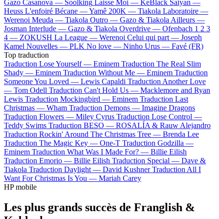
Gazo
Casanova —
Soolking
Laisse Moi —
KeBlack
Saiyan —
Heuss L'enfoiré
Bécane —
Yamê
200K —
Tiakola
Laboratoire —
Werenoi
Meuda —
Tiakola
Outro —
Gazo & Tiakola
Ailleurs —
Josman
Interlude —
Gazo & Tiakola
Overdrive —
Ofenbach
1 2 3
4 —
ZOKUSH
La League —
Werenoi
Celui qui part —
Joseph
Kamel
Nouvelles —
PLK
No love —
Ninho
Urus —
Favé (FR)
Top traduction
Traduction Lose Yourself —
Eminem
Traduction The Real Slim
Shady —
Eminem
Traduction Without Me —
Eminem
Traduction
Someone You Loved —
Lewis Capaldi
Traduction Another Love
—
Tom Odell
Traduction Can't Hold Us —
Macklemore and Ryan
Lewis
Traduction Mockingbird —
Eminem
Traduction Last
Christmas —
Wham
Traduction Demons —
Imagine Dragons
Traduction Flowers —
Miley Cyrus
Traduction Lose Control —
Teddy Swims
Traduction BESO —
ROSALÍA & Rauw Alejandro
Traduction Rockin' Around The Christmas Tree —
Brenda Lee
Traduction The Magic Key —
One-T
Traduction Godzilla —
Eminem
Traduction What Was I Made For? —
Billie Eilish
Traduction Emorio —
Billie Eilish
Traduction Special —
Dave &
Tiakola
Traduction Daylight —
David Kushner
Traduction All I
Want For Christmas Is You —
Mariah Carey
HP mobile
Les plus grands succès de Franglish &