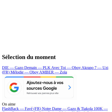
Sélection du moment
DIE — Gazo
Demain — PLK
Avec Toi — Oboy
Akrapo 7 — Uzi
(FR)
Mélodie — Oboy
AMBER — Zola
On aime
FlashBack —
Favé (FR)
Notre Dame —
Gazo & Tiakola
100K —