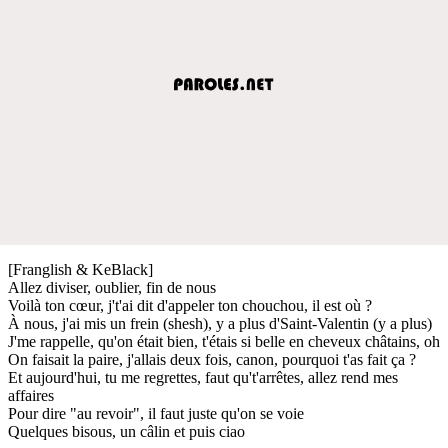
[Franglish & KeBlack]
Allez diviser, oublier, fin de nous
Voilà ton cœur, j't'ai dit d'appeler ton chouchou, il est où ?
À nous, j'ai mis un frein (shesh), y a plus d'Saint-Valentin (y a plus)
J'me rappelle, qu'on était bien, t'étais si belle en cheveux châtains, oh
On faisait la paire, j'allais deux fois, canon, pourquoi t'as fait ça ?
Et aujourd'hui, tu me regrettes, faut qu't'arrêtes, allez rend mes
affaires
Pour dire "au revoir", il faut juste qu'on se voie
Quelques bisous, un câlin et puis ciao