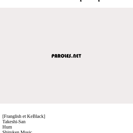
[Franglish et KeBlack]
Takeshi-San
Hum
Shiruken Music