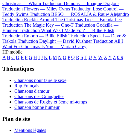
Christmas —
Wham
Traduction Demons —
Imagine Dragons
Traduction Flowers —
Miley Cyrus
Traduction Lose Control —
Teddy Swims
Traduction BESO —
ROSALÍA & Rauw Alejandro
Traduction Rockin' Around The Christmas Tree —
Brenda Lee
Traduction The Magic Key —
One-T
Traduction Godzilla —
Eminem
Traduction What Was I Made For? —
Billie Eilish
Traduction Emorio —
Billie Eilish
Traduction Special —
Dave &
Tiakola
Traduction Daylight —
David Kushner
Traduction All I
Want For Christmas Is You —
Mariah Carey
HP mobile
A
B
C
D
E
F
G
H
I
J
K
L
M
N
O
P
Q
R
S
T
U
V
W
X
Y
Z
0-9
Thématiques
Chansons pour faire le sexe
Rap Français
Chansons d'amour
Chansons des Guinguettes
Chansons de Rugby et 3ème mi-temps
Chanson bonne humeur
Plan de site
Mentions légales