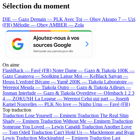
Sélection du moment
DIE — Gazo
Demain — PLK
Avec Toi — Oboy
Akrapo 7 — Uzi
(FR)
Mélodie — Oboy
AMBER — Zola
On aime
FlashBack —
Favé (FR)
Notre Dame —
Gazo & Tiakola
100K —
Gazo
Casanova —
Soolking
Laisse Moi —
KeBlack
Saiyan —
Heuss L'enfoiré
Bécane —
Yamê
200K —
Tiakola
Laboratoire —
Werenoi
Meuda —
Tiakola
Outro —
Gazo & Tiakola
Ailleurs —
Josman
Interlude —
Gazo & Tiakola
Overdrive —
Ofenbach
1 2 3
4 —
ZOKUSH
La League —
Werenoi
Celui qui part —
Joseph
Kamel
Nouvelles —
PLK
No love —
Ninho
Urus —
Favé (FR)
Top traduction
Traduction Lose Yourself —
Eminem
Traduction The Real Slim
Shady —
Eminem
Traduction Without Me —
Eminem
Traduction
Someone You Loved —
Lewis Capaldi
Traduction Another Love
—
Tom Odell
Traduction Can't Hold Us —
Macklemore and Ryan
Lewis
Traduction Mockingbird —
Eminem
Traduction Last