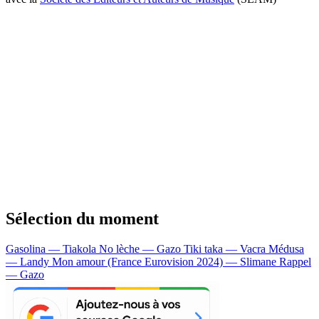
Sélection du moment
Gasolina — Tiakola
No lèche — Gazo
Tiki taka — Vacra
Médusa
— Landy
Mon amour (France Eurovision 2024) — Slimane
Rappel
— Gazo