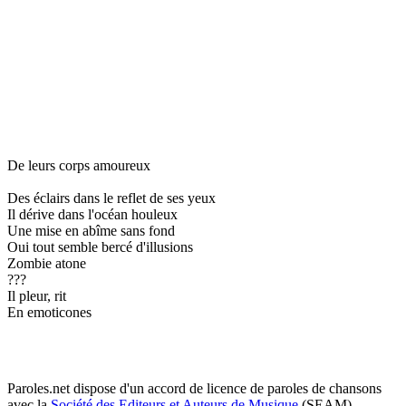
De leurs corps amoureux
Des éclairs dans le reflet de ses yeux
Il dérive dans l'océan houleux
Une mise en abîme sans fond
Oui tout semble bercé d'illusions
Zombie atone
???
Il pleur, rit
En emoticones
Paroles.net dispose d'un accord de licence de paroles de chansons
avec la
Société des Editeurs et Auteurs de Musique
(SEAM)