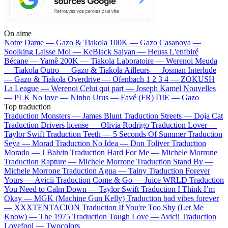
On aime
Notre Dame —
Gazo & Tiakola
100K —
Gazo
Casanova —
Soolking
Laisse Moi —
KeBlack
Saiyan —
Heuss L'enfoiré
Bécane —
Yamê
200K —
Tiakola
Laboratoire —
Werenoi
Meuda
—
Tiakola
Outro —
Gazo & Tiakola
Ailleurs —
Josman
Interlude
—
Gazo & Tiakola
Overdrive —
Ofenbach
1 2 3 4 —
ZOKUSH
La League —
Werenoi
Celui qui part —
Joseph Kamel
Nouvelles
—
PLK
No love —
Ninho
Urus —
Favé (FR)
DIE —
Gazo
Top traduction
Traduction Monsters —
James Blunt
Traduction Streets —
Doja Cat
Traduction Drivers license —
Olivia Rodrigo
Traduction Lover —
Taylor Swift
Traduction Teeth —
5 Seconds Of Summer
Traduction
Seya —
Morad
Traduction No Idea —
Don Toliver
Traduction
Morado —
J Balvin
Traduction Hard For Me —
Michele Morrone
Traduction Rapture —
Michele Morrone
Traduction Stand By —
Michele Morrone
Traduction Agua —
Tainy
Traduction Forever
Yours —
Avicii
Traduction Come & Go —
Juice WRLD
Traduction
You Need to Calm Down —
Taylor Swift
Traduction I Think I’m
Okay —
MGK (Machine Gun Kelly)
Traduction bad vibes forever
—
XXXTENTACION
Traduction If You're Too Shy (Let Me
Know) —
The 1975
Traduction Tough Love —
Avicii
Traduction
Lovefool —
Twocolors