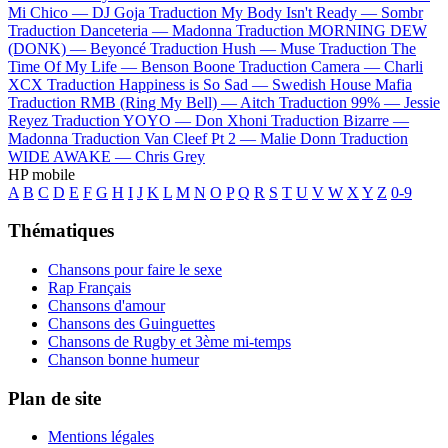
Mi Chico —
DJ Goja
Traduction My Body Isn't Ready —
Sombr
Traduction Danceteria —
Madonna
Traduction MORNING DEW
(DONK) —
Beyoncé
Traduction Hush —
Muse
Traduction The
Time Of My Life —
Benson Boone
Traduction Camera —
Charli
XCX
Traduction Happiness is So Sad —
Swedish House Mafia
Traduction RMB (Ring My Bell) —
Aitch
Traduction 99% —
Jessie
Reyez
Traduction YOYO —
Don Xhoni
Traduction Bizarre —
Madonna
Traduction Van Cleef Pt 2 —
Malie Donn
Traduction
WIDE AWAKE —
Chris Grey
HP mobile
A
B
C
D
E
F
G
H
I
J
K
L
M
N
O
P
Q
R
S
T
U
V
W
X
Y
Z
0-9
Thématiques
Chansons pour faire le sexe
Rap Français
Chansons d'amour
Chansons des Guinguettes
Chansons de Rugby et 3ème mi-temps
Chanson bonne humeur
Plan de site
Mentions légales