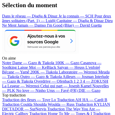
Sélection du moment
Dans le réseau — Djadja & Dinaz
Je la connais — SCH
Pour deux
âmes solitaires (Part. 1) — Luidji
Capitaine — Djadja & Dinaz
Dieu
Ne Ment Jamais — Damso
I'm Good (Blue) — David Guetta
On aime
Notre Dame —
Gazo & Tiakola
100K —
Gazo
Casanova —
Soolking
Laisse Moi —
KeBlack
Saiyan —
Heuss L'enfoiré
Bécane —
Yamê
200K —
Tiakola
Laboratoire —
Werenoi
Meuda
—
Tiakola
Outro —
Gazo & Tiakola
Ailleurs —
Josman
Interlude
—
Gazo & Tiakola
Overdrive —
Ofenbach
1 2 3 4 —
ZOKUSH
La League —
Werenoi
Celui qui part —
Joseph Kamel
Nouvelles
—
PLK
No love —
Ninho
Urus —
Favé (FR)
DIE —
Gazo
Top traduction
Traduction des fleurs —
Tove Lo
Traduction AH HA —
Cardi B
Traduction Coulda Shoulda Woulda —
Russ
Traduction KYLIAN
DICTADOR —
SurNervis
Traduction The Way You Are —
Electric Callboy
Traduction Home To Me —
Tones & I
Traduction