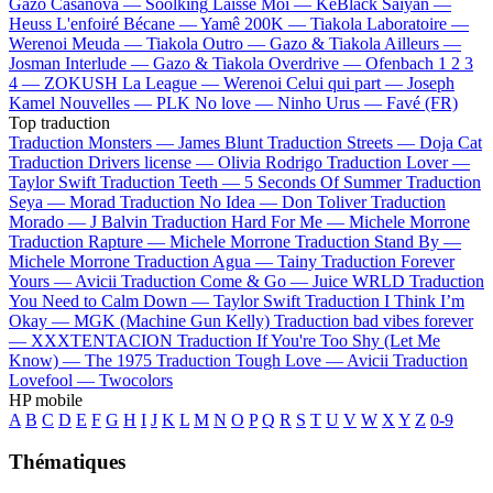
Gazo
Casanova —
Soolking
Laisse Moi —
KeBlack
Saiyan —
Heuss L'enfoiré
Bécane —
Yamê
200K —
Tiakola
Laboratoire —
Werenoi
Meuda —
Tiakola
Outro —
Gazo & Tiakola
Ailleurs —
Josman
Interlude —
Gazo & Tiakola
Overdrive —
Ofenbach
1 2 3
4 —
ZOKUSH
La League —
Werenoi
Celui qui part —
Joseph
Kamel
Nouvelles —
PLK
No love —
Ninho
Urus —
Favé (FR)
Top traduction
Traduction Monsters —
James Blunt
Traduction Streets —
Doja Cat
Traduction Drivers license —
Olivia Rodrigo
Traduction Lover —
Taylor Swift
Traduction Teeth —
5 Seconds Of Summer
Traduction
Seya —
Morad
Traduction No Idea —
Don Toliver
Traduction
Morado —
J Balvin
Traduction Hard For Me —
Michele Morrone
Traduction Rapture —
Michele Morrone
Traduction Stand By —
Michele Morrone
Traduction Agua —
Tainy
Traduction Forever
Yours —
Avicii
Traduction Come & Go —
Juice WRLD
Traduction
You Need to Calm Down —
Taylor Swift
Traduction I Think I’m
Okay —
MGK (Machine Gun Kelly)
Traduction bad vibes forever
—
XXXTENTACION
Traduction If You're Too Shy (Let Me
Know) —
The 1975
Traduction Tough Love —
Avicii
Traduction
Lovefool —
Twocolors
HP mobile
A
B
C
D
E
F
G
H
I
J
K
L
M
N
O
P
Q
R
S
T
U
V
W
X
Y
Z
0-9
Thématiques