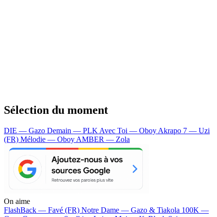
Sélection du moment
DIE — Gazo
Demain — PLK
Avec Toi — Oboy
Akrapo 7 — Uzi
(FR)
Mélodie — Oboy
AMBER — Zola
On aime
FlashBack —
Favé (FR)
Notre Dame —
Gazo & Tiakola
100K —