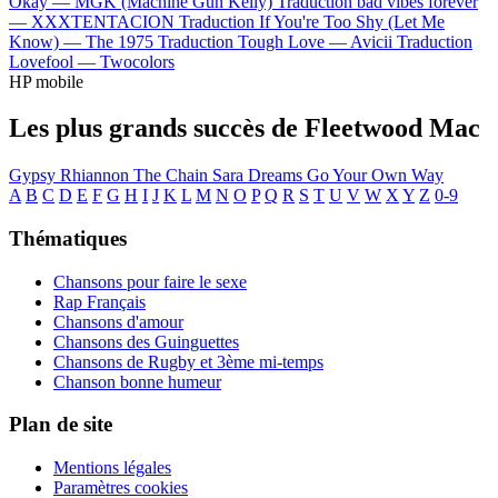
Okay —
MGK (Machine Gun Kelly)
Traduction bad vibes forever
—
XXXTENTACION
Traduction If You're Too Shy (Let Me
Know) —
The 1975
Traduction Tough Love —
Avicii
Traduction
Lovefool —
Twocolors
HP mobile
Les plus grands succès de Fleetwood Mac
Gypsy
Rhiannon
The Chain
Sara
Dreams
Go Your Own Way
A
B
C
D
E
F
G
H
I
J
K
L
M
N
O
P
Q
R
S
T
U
V
W
X
Y
Z
0-9
Thématiques
Chansons pour faire le sexe
Rap Français
Chansons d'amour
Chansons des Guinguettes
Chansons de Rugby et 3ème mi-temps
Chanson bonne humeur
Plan de site
Mentions légales
Paramètres cookies