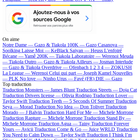
On aime
Notre Dame —
Gazo & Tiakola
100K —
Gazo
Casanova —
Soolking
Laisse Moi —
KeBlack
Saiyan —
Heuss L'enfoiré
Bécane —
Yamê
200K —
Tiakola
Laboratoire —
Werenoi
Meuda
—
Tiakola
Outro —
Gazo & Tiakola
Ailleurs —
Josman
Interlude
—
Gazo & Tiakola
Overdrive —
Ofenbach
1 2 3 4 —
ZOKUSH
La League —
Werenoi
Celui qui part —
Joseph Kamel
Nouvelles
—
PLK
No love —
Ninho
Urus —
Favé (FR)
DIE —
Gazo
Top traduction
Traduction Monsters —
James Blunt
Traduction Streets —
Doja Cat
Traduction Drivers license —
Olivia Rodrigo
Traduction Lover —
Taylor Swift
Traduction Teeth —
5 Seconds Of Summer
Traduction
Seya —
Morad
Traduction No Idea —
Don Toliver
Traduction
Morado —
J Balvin
Traduction Hard For Me —
Michele Morrone
Traduction Rapture —
Michele Morrone
Traduction Stand By —
Michele Morrone
Traduction Agua —
Tainy
Traduction Forever
Yours —
Avicii
Traduction Come & Go —
Juice WRLD
Traduction
You Need to Calm Down —
Taylor Swift
Traduction I Think I’m