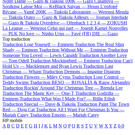
Notre Dame —
Gazo & Tiakola
100K —
Gazo
Casanova —
Soolking
Laisse Moi —
KeBlack
Saiyan —
Heuss L'enfoiré
Bécane —
Yamê
200K —
Tiakola
Laboratoire —
Werenoi
Meuda
—
Tiakola
Outro —
Gazo & Tiakola
Ailleurs —
Josman
Interlude
—
Gazo & Tiakola
Overdrive —
Ofenbach
1 2 3 4 —
ZOKUSH
La League —
Werenoi
Celui qui part —
Joseph Kamel
Nouvelles
—
PLK
No love —
Ninho
Urus —
Favé (FR)
DIE —
Gazo
Top traduction
Traduction Lose Yourself —
Eminem
Traduction The Real Slim
Shady —
Eminem
Traduction Without Me —
Eminem
Traduction
Someone You Loved —
Lewis Capaldi
Traduction Another Love
—
Tom Odell
Traduction Mockingbird —
Eminem
Traduction Can't
Hold Us —
Macklemore and Ryan Lewis
Traduction Last
Christmas —
Wham
Traduction Demons —
Imagine Dragons
Traduction Flowers —
Miley Cyrus
Traduction Lose Control —
Teddy Swims
Traduction BESO —
ROSALÍA & Rauw Alejandro
Traduction Rockin' Around The Christmas Tree —
Brenda Lee
Traduction The Magic Key —
One-T
Traduction Godzilla —
Eminem
Traduction What Was I Made For? —
Billie Eilish
Traduction Special —
Dave & Tiakola
Traduction Paint The Town
Red —
Doja Cat
Traduction All I Want For Christmas Is You —
Mariah Carey
Traduction Emorio —
Mariah Carey
HP mobile
A
B
C
D
E
F
G
H
I
J
K
L
M
N
O
P
Q
R
S
T
U
V
W
X
Y
Z
0-9