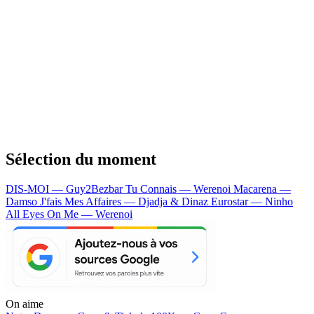
Sélection du moment
DIS-MOI — Guy2Bezbar
Tu Connais — Werenoi
Macarena —
Damso
J'fais Mes Affaires — Djadja & Dinaz
Eurostar — Ninho
All Eyes On Me — Werenoi
On aime