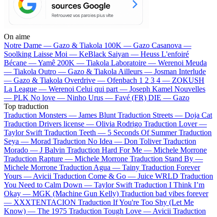
On aime
Notre Dame —
Gazo & Tiakola
100K —
Gazo
Casanova —
Soolking
Laisse Moi —
KeBlack
Saiyan —
Heuss L'enfoiré
Bécane —
Yamê
200K —
Tiakola
Laboratoire —
Werenoi
Meuda
—
Tiakola
Outro —
Gazo & Tiakola
Ailleurs —
Josman
Interlude
—
Gazo & Tiakola
Overdrive —
Ofenbach
1 2 3 4 —
ZOKUSH
La League —
Werenoi
Celui qui part —
Joseph Kamel
Nouvelles
—
PLK
No love —
Ninho
Urus —
Favé (FR)
DIE —
Gazo
Top traduction
Traduction Monsters —
James Blunt
Traduction Streets —
Doja Cat
Traduction Drivers license —
Olivia Rodrigo
Traduction Lover —
Taylor Swift
Traduction Teeth —
5 Seconds Of Summer
Traduction
Seya —
Morad
Traduction No Idea —
Don Toliver
Traduction
Morado —
J Balvin
Traduction Hard For Me —
Michele Morrone
Traduction Rapture —
Michele Morrone
Traduction Stand By —
Michele Morrone
Traduction Agua —
Tainy
Traduction Forever
Yours —
Avicii
Traduction Come & Go —
Juice WRLD
Traduction
You Need to Calm Down —
Taylor Swift
Traduction I Think I’m
Okay —
MGK (Machine Gun Kelly)
Traduction bad vibes forever
—
XXXTENTACION
Traduction If You're Too Shy (Let Me
Know) —
The 1975
Traduction Tough Love —
Avicii
Traduction