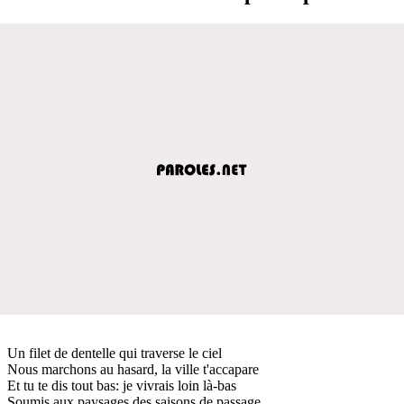
Un filet de dentelle qui traverse le ciel
Nous marchons au hasard, la ville t'accapare
Et tu te dis tout bas: je vivrais loin là-bas
Soumis aux paysages des saisons de passage