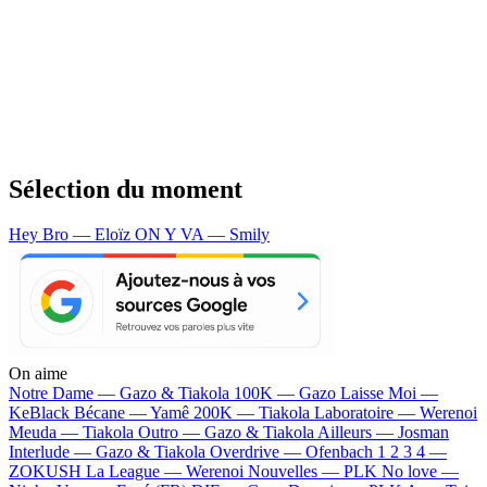
Sélection du moment
Hey Bro — Eloïz
ON Y VA — Smily
On aime
Notre Dame —
Gazo & Tiakola
100K —
Gazo
Laisse Moi —
KeBlack
Bécane —
Yamê
200K —
Tiakola
Laboratoire —
Werenoi
Meuda —
Tiakola
Outro —
Gazo & Tiakola
Ailleurs —
Josman
Interlude —
Gazo & Tiakola
Overdrive —
Ofenbach
1 2 3 4 —
ZOKUSH
La League —
Werenoi
Nouvelles —
PLK
No love —