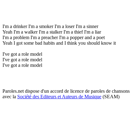
I'm a drinker I'm a smoker I'm a loser I'm a sinner
Yeah I'm a walker I'm a stalker I'm a thief I'm a liar
I'm a problem I'm a preacher I'm a popper and a poet
Yeah I got some bad habits and I think you should know it
I've got a role model
I've got a role model
I've got a role model
Paroles.net dispose d'un accord de licence de paroles de chansons
avec la
Société des Editeurs et Auteurs de Musique
(SEAM)