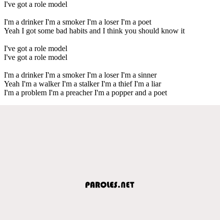
I've got a role model
I'm a drinker I'm a smoker I'm a loser I'm a poet
Yeah I got some bad habits and I think you should know it
I've got a role model
I've got a role model
I'm a drinker I'm a smoker I'm a loser I'm a sinner
Yeah I'm a walker I'm a stalker I'm a thief I'm a liar
I'm a problem I'm a preacher I'm a popper and a poet