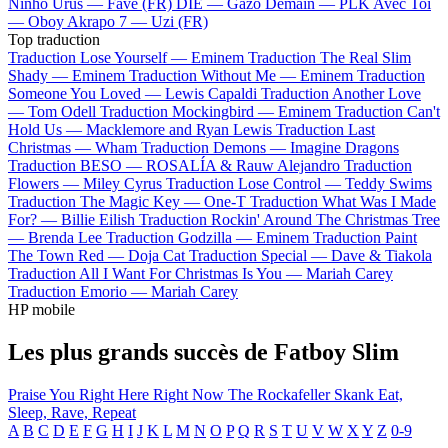
Ninho
Urus —
Favé (FR)
DIE —
Gazo
Demain —
PLK
Avec Toi
—
Oboy
Akrapo 7 —
Uzi (FR)
Top traduction
Traduction Lose Yourself —
Eminem
Traduction The Real Slim
Shady —
Eminem
Traduction Without Me —
Eminem
Traduction
Someone You Loved —
Lewis Capaldi
Traduction Another Love
—
Tom Odell
Traduction Mockingbird —
Eminem
Traduction Can't
Hold Us —
Macklemore and Ryan Lewis
Traduction Last
Christmas —
Wham
Traduction Demons —
Imagine Dragons
Traduction BESO —
ROSALÍA & Rauw Alejandro
Traduction
Flowers —
Miley Cyrus
Traduction Lose Control —
Teddy Swims
Traduction The Magic Key —
One-T
Traduction What Was I Made
For? —
Billie Eilish
Traduction Rockin' Around The Christmas Tree
—
Brenda Lee
Traduction Godzilla —
Eminem
Traduction Paint
The Town Red —
Doja Cat
Traduction Special —
Dave & Tiakola
Traduction All I Want For Christmas Is You —
Mariah Carey
Traduction Emorio —
Mariah Carey
HP mobile
Les plus grands succès de Fatboy Slim
Praise You
Right Here Right Now
The Rockafeller Skank
Eat,
Sleep, Rave, Repeat
A
B
C
D
E
F
G
H
I
J
K
L
M
N
O
P
Q
R
S
T
U
V
W
X
Y
Z
0-9