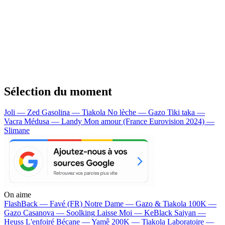
Sélection du moment
Joli — Zed
Gasolina — Tiakola
No lèche — Gazo
Tiki taka —
Vacra
Médusa — Landy
Mon amour (France Eurovision 2024) —
Slimane
On aime
FlashBack —
Favé (FR)
Notre Dame —
Gazo & Tiakola
100K —
Gazo
Casanova —
Soolking
Laisse Moi —
KeBlack
Saiyan —
Heuss L'enfoiré
Bécane —
Yamê
200K —
Tiakola
Laboratoire —