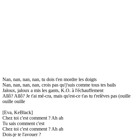
Nan, nan, nan, nan, tu dois t'en mordre les doigts
Nan, nan, nan, nan, crois pas qu'j'suis comme tous tes bails
Jaloux, jaloux a mis les gants, K.O. à l'échauffement
Allô? Allô? Je t'ai mé-cra, mais qu'est-ce t'as tu t'relèves pas (ouille
ouille ouille
[Eva, KeBlack]
Chez toi c'est comment ? Ah ah
Tu sais comment c'est
Chez toi c'est comment ? Ah ah
Dois-je te l'avouer ?