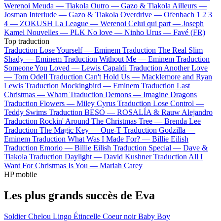
Werenoi
Meuda —
Tiakola
Outro —
Gazo & Tiakola
Ailleurs —
Josman
Interlude —
Gazo & Tiakola
Overdrive —
Ofenbach
1 2 3
4 —
ZOKUSH
La League —
Werenoi
Celui qui part —
Joseph
Kamel
Nouvelles —
PLK
No love —
Ninho
Urus —
Favé (FR)
Top traduction
Traduction Lose Yourself —
Eminem
Traduction The Real Slim
Shady —
Eminem
Traduction Without Me —
Eminem
Traduction
Someone You Loved —
Lewis Capaldi
Traduction Another Love
—
Tom Odell
Traduction Can't Hold Us —
Macklemore and Ryan
Lewis
Traduction Mockingbird —
Eminem
Traduction Last
Christmas —
Wham
Traduction Demons —
Imagine Dragons
Traduction Flowers —
Miley Cyrus
Traduction Lose Control —
Teddy Swims
Traduction BESO —
ROSALÍA & Rauw Alejandro
Traduction Rockin' Around The Christmas Tree —
Brenda Lee
Traduction The Magic Key —
One-T
Traduction Godzilla —
Eminem
Traduction What Was I Made For? —
Billie Eilish
Traduction Emorio —
Billie Eilish
Traduction Special —
Dave &
Tiakola
Traduction Daylight —
David Kushner
Traduction All I
Want For Christmas Is You —
Mariah Carey
HP mobile
Les plus grands succès de Eva
Soldier
Chelou
Lingo
Étincelle
Coeur noir
Baby Boy