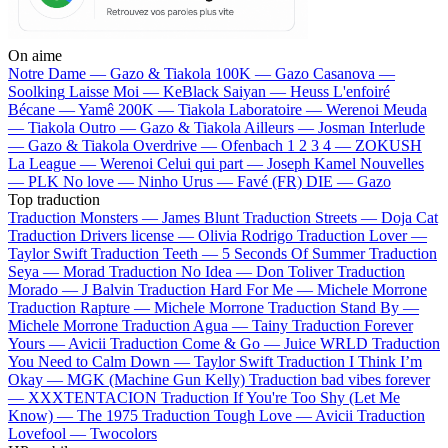
On aime
Notre Dame —
Gazo & Tiakola
100K —
Gazo
Casanova —
Soolking
Laisse Moi —
KeBlack
Saiyan —
Heuss L'enfoiré
Bécane —
Yamê
200K —
Tiakola
Laboratoire —
Werenoi
Meuda
—
Tiakola
Outro —
Gazo & Tiakola
Ailleurs —
Josman
Interlude
—
Gazo & Tiakola
Overdrive —
Ofenbach
1 2 3 4 —
ZOKUSH
La League —
Werenoi
Celui qui part —
Joseph Kamel
Nouvelles
—
PLK
No love —
Ninho
Urus —
Favé (FR)
DIE —
Gazo
Top traduction
Traduction Monsters —
James Blunt
Traduction Streets —
Doja Cat
Traduction Drivers license —
Olivia Rodrigo
Traduction Lover —
Taylor Swift
Traduction Teeth —
5 Seconds Of Summer
Traduction
Seya —
Morad
Traduction No Idea —
Don Toliver
Traduction
Morado —
J Balvin
Traduction Hard For Me —
Michele Morrone
Traduction Rapture —
Michele Morrone
Traduction Stand By —
Michele Morrone
Traduction Agua —
Tainy
Traduction Forever
Yours —
Avicii
Traduction Come & Go —
Juice WRLD
Traduction
You Need to Calm Down —
Taylor Swift
Traduction I Think I’m
Okay —
MGK (Machine Gun Kelly)
Traduction bad vibes forever
—
XXXTENTACION
Traduction If You're Too Shy (Let Me
Know) —
The 1975
Traduction Tough Love —
Avicii
Traduction
Lovefool —
Twocolors