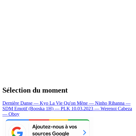
Sélection du moment
Dernière Danse — Kyo
La Vie Qu'on Mène — Ninho
Rihanna —
SDM
Emotif (Booska 1H) — PLK
10.03.2023 — Werenoi
Cabeza
— Oboy