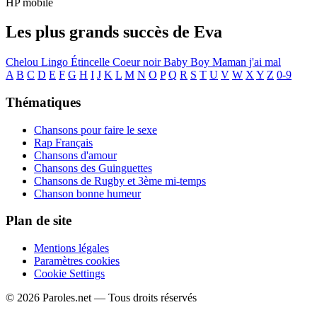
HP mobile
Les plus grands succès de Eva
Chelou
Lingo
Étincelle
Coeur noir
Baby Boy
Maman j'ai mal
A
B
C
D
E
F
G
H
I
J
K
L
M
N
O
P
Q
R
S
T
U
V
W
X
Y
Z
0-9
Thématiques
Chansons pour faire le sexe
Rap Français
Chansons d'amour
Chansons des Guinguettes
Chansons de Rugby et 3ème mi-temps
Chanson bonne humeur
Plan de site
Mentions légales
Paramètres cookies
Cookie Settings
© 2026 Paroles.net — Tous droits réservés