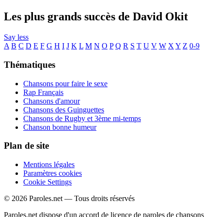
Les plus grands succès de David Okit
Say less
A
B
C
D
E
F
G
H
I
J
K
L
M
N
O
P
Q
R
S
T
U
V
W
X
Y
Z
0-9
Thématiques
Chansons pour faire le sexe
Rap Français
Chansons d'amour
Chansons des Guinguettes
Chansons de Rugby et 3ème mi-temps
Chanson bonne humeur
Plan de site
Mentions légales
Paramètres cookies
Cookie Settings
© 2026 Paroles.net — Tous droits réservés
Paroles.net dispose d'un accord de licence de paroles de chansons