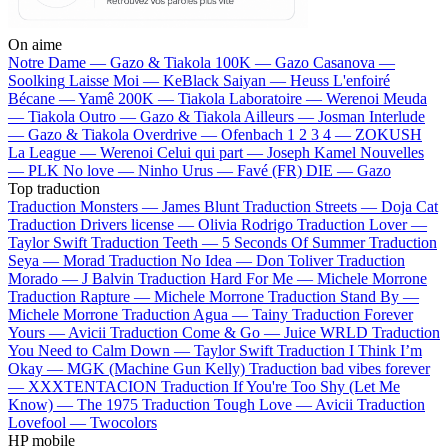
On aime
Notre Dame —
Gazo & Tiakola
100K —
Gazo
Casanova —
Soolking
Laisse Moi —
KeBlack
Saiyan —
Heuss L'enfoiré
Bécane —
Yamê
200K —
Tiakola
Laboratoire —
Werenoi
Meuda
—
Tiakola
Outro —
Gazo & Tiakola
Ailleurs —
Josman
Interlude
—
Gazo & Tiakola
Overdrive —
Ofenbach
1 2 3 4 —
ZOKUSH
La League —
Werenoi
Celui qui part —
Joseph Kamel
Nouvelles
—
PLK
No love —
Ninho
Urus —
Favé (FR)
DIE —
Gazo
Top traduction
Traduction Monsters —
James Blunt
Traduction Streets —
Doja Cat
Traduction Drivers license —
Olivia Rodrigo
Traduction Lover —
Taylor Swift
Traduction Teeth —
5 Seconds Of Summer
Traduction
Seya —
Morad
Traduction No Idea —
Don Toliver
Traduction
Morado —
J Balvin
Traduction Hard For Me —
Michele Morrone
Traduction Rapture —
Michele Morrone
Traduction Stand By —
Michele Morrone
Traduction Agua —
Tainy
Traduction Forever
Yours —
Avicii
Traduction Come & Go —
Juice WRLD
Traduction
You Need to Calm Down —
Taylor Swift
Traduction I Think I’m
Okay —
MGK (Machine Gun Kelly)
Traduction bad vibes forever
—
XXXTENTACION
Traduction If You're Too Shy (Let Me
Know) —
The 1975
Traduction Tough Love —
Avicii
Traduction
Lovefool —
Twocolors
HP mobile