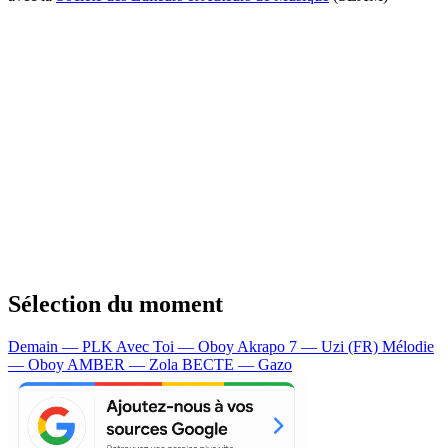
Sélection du moment
Demain — PLK
Avec Toi — Oboy
Akrapo 7 — Uzi (FR)
Mélodie
— Oboy
AMBER — Zola
BECTE — Gazo