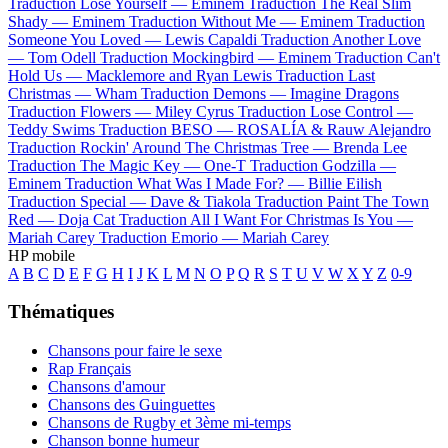
Traduction Lose Yourself —
Eminem
Traduction The Real Slim
Shady —
Eminem
Traduction Without Me —
Eminem
Traduction
Someone You Loved —
Lewis Capaldi
Traduction Another Love
—
Tom Odell
Traduction Mockingbird —
Eminem
Traduction Can't
Hold Us —
Macklemore and Ryan Lewis
Traduction Last
Christmas —
Wham
Traduction Demons —
Imagine Dragons
Traduction Flowers —
Miley Cyrus
Traduction Lose Control —
Teddy Swims
Traduction BESO —
ROSALÍA & Rauw Alejandro
Traduction Rockin' Around The Christmas Tree —
Brenda Lee
Traduction The Magic Key —
One-T
Traduction Godzilla —
Eminem
Traduction What Was I Made For? —
Billie Eilish
Traduction Special —
Dave & Tiakola
Traduction Paint The Town
Red —
Doja Cat
Traduction All I Want For Christmas Is You —
Mariah Carey
Traduction Emorio —
Mariah Carey
HP mobile
A
B
C
D
E
F
G
H
I
J
K
L
M
N
O
P
Q
R
S
T
U
V
W
X
Y
Z
0-9
Thématiques
Chansons pour faire le sexe
Rap Français
Chansons d'amour
Chansons des Guinguettes
Chansons de Rugby et 3ème mi-temps
Chanson bonne humeur