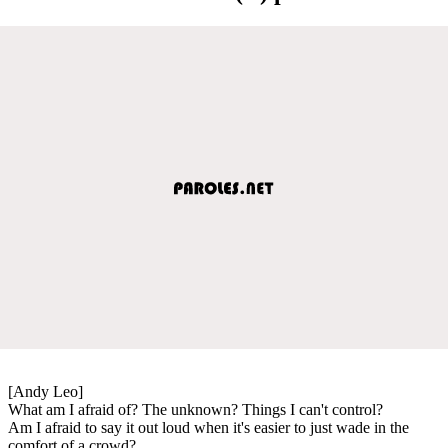
[Andy Leo]
What am I afraid of? The unknown? Things I can't control?
Am I afraid to say it out loud when it's easier to just wade in the
comfort of a crowd?