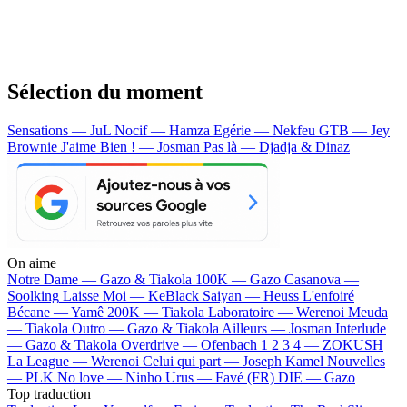
Sélection du moment
Sensations — JuL
Nocif — Hamza
Egérie — Nekfeu
GTB — Jey
Brownie
J'aime Bien ! — Josman
Pas là — Djadja & Dinaz
On aime
Notre Dame —
Gazo & Tiakola
100K —
Gazo
Casanova —
Soolking
Laisse Moi —
KeBlack
Saiyan —
Heuss L'enfoiré
Bécane —
Yamê
200K —
Tiakola
Laboratoire —
Werenoi
Meuda
—
Tiakola
Outro —
Gazo & Tiakola
Ailleurs —
Josman
Interlude
—
Gazo & Tiakola
Overdrive —
Ofenbach
1 2 3 4 —
ZOKUSH
La League —
Werenoi
Celui qui part —
Joseph Kamel
Nouvelles
—
PLK
No love —
Ninho
Urus —
Favé (FR)
DIE —
Gazo
Top traduction