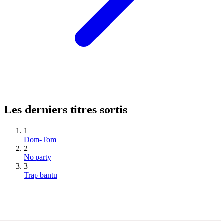
Les derniers titres sortis
1
Dom-Tom
2
No party
3
Trap bantu