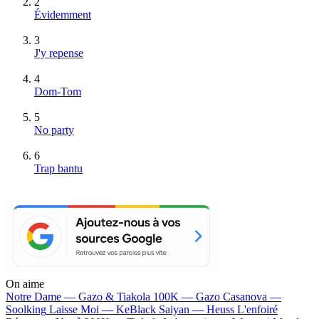
2
Évidemment
3
J'y repense
4
Dom-Tom
5
No party
6
Trap bantu
On aime
Notre Dame —
Gazo & Tiakola
100K —
Gazo
Casanova —
Soolking
Laisse Moi —
KeBlack
Saiyan —
Heuss L'enfoiré