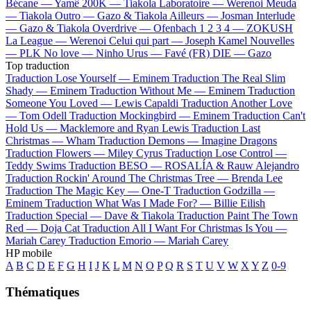
Bécane —
Yamê
200K —
Tiakola
Laboratoire —
Werenoi
Meuda
—
Tiakola
Outro —
Gazo & Tiakola
Ailleurs —
Josman
Interlude
—
Gazo & Tiakola
Overdrive —
Ofenbach
1 2 3 4 —
ZOKUSH
La League —
Werenoi
Celui qui part —
Joseph Kamel
Nouvelles
—
PLK
No love —
Ninho
Urus —
Favé (FR)
DIE —
Gazo
Top traduction
Traduction Lose Yourself —
Eminem
Traduction The Real Slim
Shady —
Eminem
Traduction Without Me —
Eminem
Traduction
Someone You Loved —
Lewis Capaldi
Traduction Another Love
—
Tom Odell
Traduction Mockingbird —
Eminem
Traduction Can't
Hold Us —
Macklemore and Ryan Lewis
Traduction Last
Christmas —
Wham
Traduction Demons —
Imagine Dragons
Traduction Flowers —
Miley Cyrus
Traduction Lose Control —
Teddy Swims
Traduction BESO —
ROSALÍA & Rauw Alejandro
Traduction Rockin' Around The Christmas Tree —
Brenda Lee
Traduction The Magic Key —
One-T
Traduction Godzilla —
Eminem
Traduction What Was I Made For? —
Billie Eilish
Traduction Special —
Dave & Tiakola
Traduction Paint The Town
Red —
Doja Cat
Traduction All I Want For Christmas Is You —
Mariah Carey
Traduction Emorio —
Mariah Carey
HP mobile
A
B
C
D
E
F
G
H
I
J
K
L
M
N
O
P
Q
R
S
T
U
V
W
X
Y
Z
0-9
Thématiques