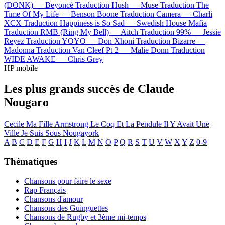
(DONK) —
Beyoncé
Traduction Hush —
Muse
Traduction The
Time Of My Life —
Benson Boone
Traduction Camera —
Charli
XCX
Traduction Happiness is So Sad —
Swedish House Mafia
Traduction RMB (Ring My Bell) —
Aitch
Traduction 99% —
Jessie
Reyez
Traduction YOYO —
Don Xhoni
Traduction Bizarre —
Madonna
Traduction Van Cleef Pt 2 —
Malie Donn
Traduction
WIDE AWAKE —
Chris Grey
HP mobile
Les plus grands succès de Claude
Nougaro
Cecile Ma Fille
Armstrong
Le Coq Et La Pendule
Il Y Avait Une
Ville
Je Suis Sous
Nougayork
A
B
C
D
E
F
G
H
I
J
K
L
M
N
O
P
Q
R
S
T
U
V
W
X
Y
Z
0-9
Thématiques
Chansons pour faire le sexe
Rap Français
Chansons d'amour
Chansons des Guinguettes
Chansons de Rugby et 3ème mi-temps