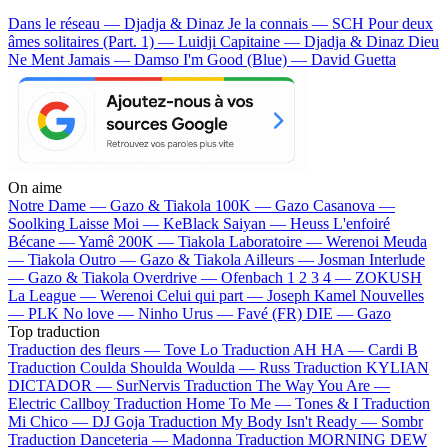
Dans le réseau — Djadja & Dinaz
Je la connais — SCH
Pour deux
âmes solitaires (Part. 1) — Luidji
Capitaine — Djadja & Dinaz
Dieu
Ne Ment Jamais — Damso
I'm Good (Blue) — David Guetta
On aime
Notre Dame —
Gazo & Tiakola
100K —
Gazo
Casanova —
Soolking
Laisse Moi —
KeBlack
Saiyan —
Heuss L'enfoiré
Bécane —
Yamê
200K —
Tiakola
Laboratoire —
Werenoi
Meuda
—
Tiakola
Outro —
Gazo & Tiakola
Ailleurs —
Josman
Interlude
—
Gazo & Tiakola
Overdrive —
Ofenbach
1 2 3 4 —
ZOKUSH
La League —
Werenoi
Celui qui part —
Joseph Kamel
Nouvelles
—
PLK
No love —
Ninho
Urus —
Favé (FR)
DIE —
Gazo
Top traduction
Traduction des fleurs —
Tove Lo
Traduction AH HA —
Cardi B
Traduction Coulda Shoulda Woulda —
Russ
Traduction KYLIAN
DICTADOR —
SurNervis
Traduction The Way You Are —
Electric Callboy
Traduction Home To Me —
Tones & I
Traduction
Mi Chico —
DJ Goja
Traduction My Body Isn't Ready —
Sombr
Traduction Danceteria —
Madonna
Traduction MORNING DEW