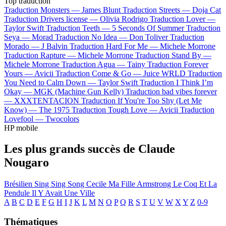
Top traduction
Traduction Monsters —
James Blunt
Traduction Streets —
Doja Cat
Traduction Drivers license —
Olivia Rodrigo
Traduction Lover —
Taylor Swift
Traduction Teeth —
5 Seconds Of Summer
Traduction
Seya —
Morad
Traduction No Idea —
Don Toliver
Traduction
Morado —
J Balvin
Traduction Hard For Me —
Michele Morrone
Traduction Rapture —
Michele Morrone
Traduction Stand By —
Michele Morrone
Traduction Agua —
Tainy
Traduction Forever
Yours —
Avicii
Traduction Come & Go —
Juice WRLD
Traduction
You Need to Calm Down —
Taylor Swift
Traduction I Think I’m
Okay —
MGK (Machine Gun Kelly)
Traduction bad vibes forever
—
XXXTENTACION
Traduction If You're Too Shy (Let Me
Know) —
The 1975
Traduction Tough Love —
Avicii
Traduction
Lovefool —
Twocolors
HP mobile
Les plus grands succès de Claude
Nougaro
Brésilien
Sing Sing Song
Cecile Ma Fille
Armstrong
Le Coq Et La
Pendule
Il Y Avait Une Ville
A
B
C
D
E
F
G
H
I
J
K
L
M
N
O
P
Q
R
S
T
U
V
W
X
Y
Z
0-9
Thématiques