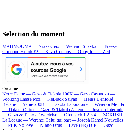
Sélection du moment
MAHMOUMA — Niaks
Ciao — Werenoi
Shavkat — Freeze
Corleone
Hrtbrk #2 — Kaza
Cosmos — Oboy
Joli — Zed
On aime
Notre Dame —
Gazo & Tiakola
100K —
Gazo
Casanova —
Soolking
Laisse Moi —
KeBlack
Saiyan —
Heuss L'enfoiré
Bécane —
Yamê
200K —
Tiakola
Laboratoire —
Werenoi
Meuda
—
Tiakola
Outro —
Gazo & Tiakola
Ailleurs —
Josman
Interlude
—
Gazo & Tiakola
Overdrive —
Ofenbach
1 2 3 4 —
ZOKUSH
La League —
Werenoi
Celui qui part —
Joseph Kamel
Nouvelles
—
PLK
No love —
Ninho
Urus —
Favé (FR)
DIE —
Gazo