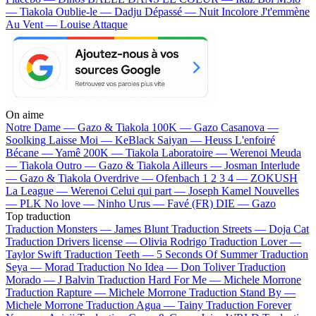
— Tiakola
Oublie-le — Dadju
Dépassé — Nuit Incolore
J't'emmène
Au Vent — Louise Attaque
On aime
Notre Dame —
Gazo & Tiakola
100K —
Gazo
Casanova —
Soolking
Laisse Moi —
KeBlack
Saiyan —
Heuss L'enfoiré
Bécane —
Yamê
200K —
Tiakola
Laboratoire —
Werenoi
Meuda
—
Tiakola
Outro —
Gazo & Tiakola
Ailleurs —
Josman
Interlude
—
Gazo & Tiakola
Overdrive —
Ofenbach
1 2 3 4 —
ZOKUSH
La League —
Werenoi
Celui qui part —
Joseph Kamel
Nouvelles
—
PLK
No love —
Ninho
Urus —
Favé (FR)
DIE —
Gazo
Top traduction
Traduction Monsters —
James Blunt
Traduction Streets —
Doja Cat
Traduction Drivers license —
Olivia Rodrigo
Traduction Lover —
Taylor Swift
Traduction Teeth —
5 Seconds Of Summer
Traduction
Seya —
Morad
Traduction No Idea —
Don Toliver
Traduction
Morado —
J Balvin
Traduction Hard For Me —
Michele Morrone
Traduction Rapture —
Michele Morrone
Traduction Stand By —
Michele Morrone
Traduction Agua —
Tainy
Traduction Forever