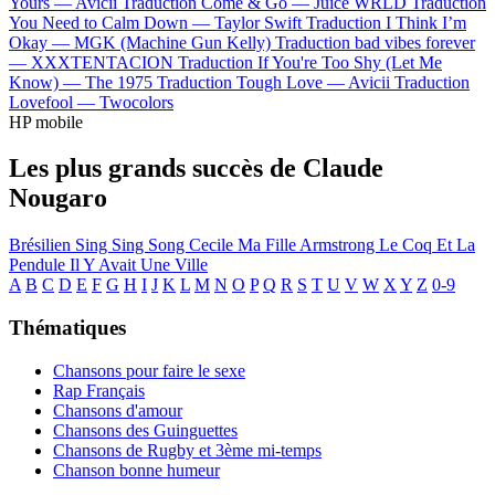
Yours —
Avicii
Traduction Come & Go —
Juice WRLD
Traduction
You Need to Calm Down —
Taylor Swift
Traduction I Think I’m
Okay —
MGK (Machine Gun Kelly)
Traduction bad vibes forever
—
XXXTENTACION
Traduction If You're Too Shy (Let Me
Know) —
The 1975
Traduction Tough Love —
Avicii
Traduction
Lovefool —
Twocolors
HP mobile
Les plus grands succès de Claude
Nougaro
Brésilien
Sing Sing Song
Cecile Ma Fille
Armstrong
Le Coq Et La
Pendule
Il Y Avait Une Ville
A
B
C
D
E
F
G
H
I
J
K
L
M
N
O
P
Q
R
S
T
U
V
W
X
Y
Z
0-9
Thématiques
Chansons pour faire le sexe
Rap Français
Chansons d'amour
Chansons des Guinguettes
Chansons de Rugby et 3ème mi-temps
Chanson bonne humeur