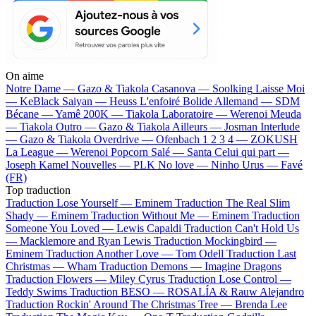
On aime
Notre Dame —
Gazo & Tiakola
Casanova —
Soolking
Laisse Moi
—
KeBlack
Saiyan —
Heuss L'enfoiré
Bolide Allemand —
SDM
Bécane —
Yamê
200K —
Tiakola
Laboratoire —
Werenoi
Meuda
—
Tiakola
Outro —
Gazo & Tiakola
Ailleurs —
Josman
Interlude
—
Gazo & Tiakola
Overdrive —
Ofenbach
1 2 3 4 —
ZOKUSH
La League —
Werenoi
Popcorn Salé —
Santa
Celui qui part —
Joseph Kamel
Nouvelles —
PLK
No love —
Ninho
Urus —
Favé
(FR)
Top traduction
Traduction Lose Yourself —
Eminem
Traduction The Real Slim
Shady —
Eminem
Traduction Without Me —
Eminem
Traduction
Someone You Loved —
Lewis Capaldi
Traduction Can't Hold Us
—
Macklemore and Ryan Lewis
Traduction Mockingbird —
Eminem
Traduction Another Love —
Tom Odell
Traduction Last
Christmas —
Wham
Traduction Demons —
Imagine Dragons
Traduction Flowers —
Miley Cyrus
Traduction Lose Control —
Teddy Swims
Traduction BESO —
ROSALÍA & Rauw Alejandro
Traduction Rockin' Around The Christmas Tree —
Brenda Lee