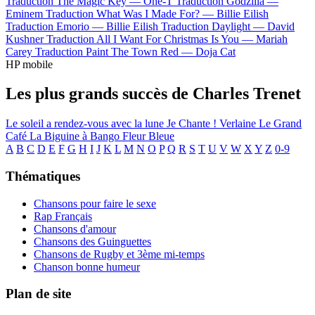
Traduction The Magic Key —
One-T
Traduction Godzilla —
Eminem
Traduction What Was I Made For? —
Billie Eilish
Traduction Emorio —
Billie Eilish
Traduction Daylight —
David
Kushner
Traduction All I Want For Christmas Is You —
Mariah
Carey
Traduction Paint The Town Red —
Doja Cat
HP mobile
Les plus grands succès de Charles Trenet
Le soleil a rendez-vous avec la lune
Je Chante !
Verlaine
Le Grand
Café
La Biguine à Bango
Fleur Bleue
A
B
C
D
E
F
G
H
I
J
K
L
M
N
O
P
Q
R
S
T
U
V
W
X
Y
Z
0-9
Thématiques
Chansons pour faire le sexe
Rap Français
Chansons d'amour
Chansons des Guinguettes
Chansons de Rugby et 3ème mi-temps
Chanson bonne humeur
Plan de site